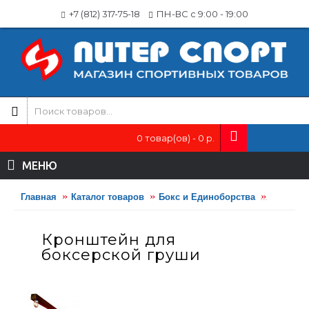
+7 (812) 317-75-18
ПН-ВС с 9:00 - 19:00
0 товар(ов) - 0 р.
МЕНЮ
Главная
Каталог товаров
Бокс и Единоборства
Трениро
Кронштейн для
боксерской груши