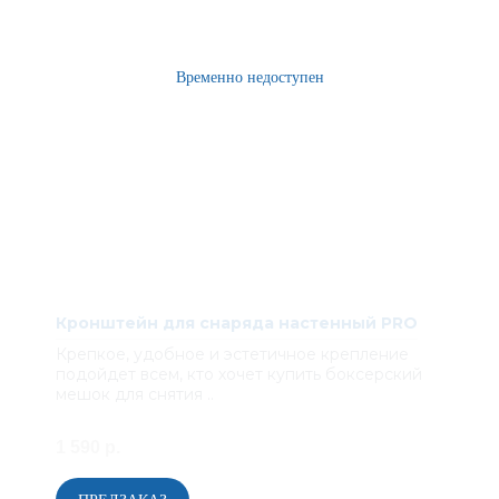
Кронштейн для снаряда настенный PRO
Крепкое, удобное и эстетичное крепление
подойдет всем, кто хочет купить боксерский
мешок для снятия ..
1 590 р.