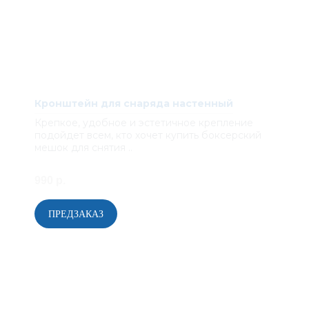
Кронштейн для снаряда настенный
Крепкое, удобное и эстетичное крепление
подойдет всем, кто хочет купить боксерский
мешок для снятия ..
990 р.