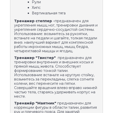
Рули
Хипс
Вертикальная тяга
Тренажер степпер
–предназначен для
укрепления мышц ног, тренировки дыхания и
укрепления сердечно-сосудистой системы.
Использование: возьмитесь за рукоятки,
встаньте на педали и шагайте, толкая педали
вниз. наилучший вариант для комплексной
работы икроножных мышц, мышц бедра,
четырехглавой мышцы и ягодиц.
Тренажер "Твистер"
предназначен для
тренировки внутренних и внешних косых и
прямой мышц живота. Способствует
формированию тонкой талии.
Использование встаньте на круглую стойку,
возьмитесь за перекладины, слегка согните
колени, вес перенесите на пятки.
Совершайте вращения влево-вправо нижней
частью тела, стараясь удерживать корпус на
месте.
Тренажёр "Маятник"
предназначен для
коррекции фигуры в области талии, развития
рук и плечевого пояса. Для занятий