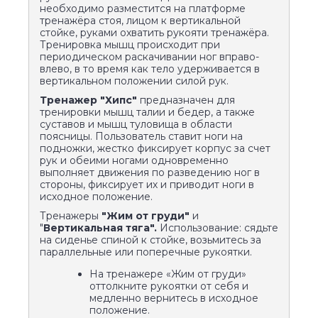
необходимо разместится на платформе
тренажёра стоя, лицом к вертикальной
стойке, руками охватить рукояти тренажёра.
Тренировка мышц происходит при
периодическом раскачивании ног вправо-
влево, в то время как тело удерживается в
вертикальном положении силой рук.
Тренажер "Хипс"
предназначен для
тренировки мышц талии и бедер, а также
суставов и мышц туловища в области
поясницы. Пользователь ставит ноги на
подножки, жестко фиксирует корпус за счет
рук и обеими ногами одновременно
выполняет движения по разведению ног в
стороны, фиксирует их и приводит ноги в
исходное положение.
Тренажеры
"Жим от груди"
и
"
Вертикальная тяга".
Использование: сядьте
на сиденье спиной к стойке, возьмитесь за
параллельные или поперечные рукоятки.
На тренажере «Жим от груди»
оттолкните рукоятки от себя и
медленно вернитесь в исходное
положение.