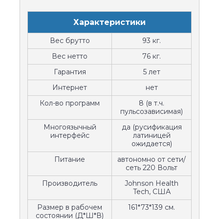
Характеристики
Вес брутто
93 кг.
Вес нетто
76 кг.
Гарантия
5 лет
Интернет
нет
Кол-во программ
8 (в т.ч.
пульсозависимая)
Многоязычный
да (русификация
интерфейс
латиницей
ожидается)
Питание
автономно от сети/
сеть 220 Вольт
Производитель
Johnson Health
Tech, США
Размер в рабочем
161*73*139 см.
состоянии (Д*Ш*В)