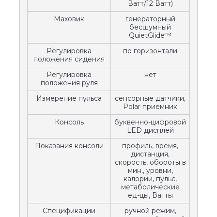
Ватт/12 Ватт)
Маховик
генераторный
бесшумный
QuietGlide™
Регулировка
по горизонтали
положения сидения
Регулировка
нет
положения руля
Измерение пульса
сенсорные датчики,
Polar приемник
Консоль
буквенно-цифровой
LED дисплей
Показания консоли
профиль, время,
дистанция,
скорость, обороты в
мин., уровни,
калории, пульс,
метаболические
ед-цы, Ватты
Спецификации
ручной режим,