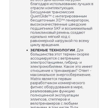
благодаря использованию лучших в
отрасли комплектующих.
Бесшумная трансмиссия
QuietGlide™ с интегрированным
беcщеточным JID™ генератором,
высококачественные шведские
подшипники SKF и восьмижильный
поликлиновый ремень создают
идеально мягкий ход с
равномерной нагрузкой по всему
циклу вращения.
ЗЕЛЕНЫЕ ТЕХНОЛОГИИ
. Для
большинства этот термин скорее
ассоциируется с ветряными
электростанциями, гибрид- и
электромобилями. Какое это имеет
отношение к тренажерам? Ответ -
максимальное энергосбережение.
Matrix является первым
разработчиком коммерческого
фитнес оборудования в мире,
реализовавшим функцию
полноценной эксплуатации
эллипсов, степперов и
велотренажеров с любыми
экранами, в том числе 15-ти