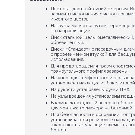
Цвет стандартный: синий с черным. 
варианты исполнения с использовани
и желтого цветов.
Нагрузка меняется путем перемещен
по направляющим.
Диск стальной, цельнометаллический,
обрезиненный.
Диски «Стандарт» с посадочным диам
с прорезиненной втулкой для бесшу
использования.
Для предотвращения травм спортсме
прямоугольного профиля заварены.
На упор, для комфортного использова
установлена накладка из бакелитовой
На рукояти установлены ручки ПВХ.
На узлы вращения установлены подш
В комплект входит 12 анкерных болтов
для монтажа тренажера на бетонной 
Для безопасности в основании ног т
устанавливаются резиновые накладки
закрывают выступающие элементы ан
болтов.