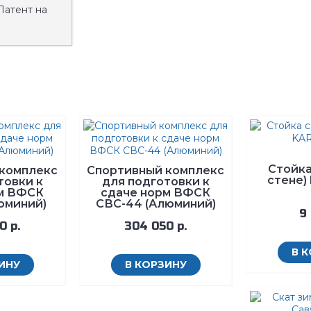
Патент на
Стойка
комплекс
Спортивный комплекс
стене)
товки к
для подготовки к
м ВФСК
сдаче норм ВФСК
юминий)
СВС-44 (Алюминий)
9 
0 р.
304 050 р.
В 
ИНУ
В КОРЗИНУ