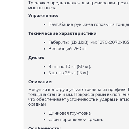
Тренажер предназначен для тренировки трехг
мышцы плеча.
Упражнение:
Разгибание рук из-за головы на трице
Технические характеристики
:
Габариты: (ДхШхВ), мм: 1270х2070х185
Вес общий: 260 кг.
Диски:
8 шт по 10 кг (80 кг).
6 шт по 2,5 кг (15 кг).
Описание:
Несущая конструкция изготовлена из профиля 
толщина стенки 3 мм. Покраска рамы выполнена 
что обеспечивает устойчивость к ударам и ат
осадкам.
Цинковая грунтовка.
Слой порошковой краски.
Особенности: