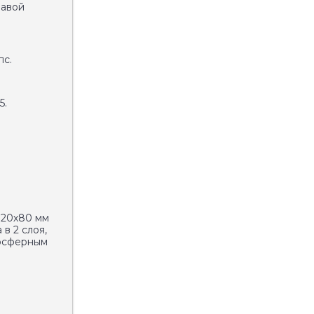
лавой
пс.
5.
120х80 мм
в 2 слоя,
мосферным