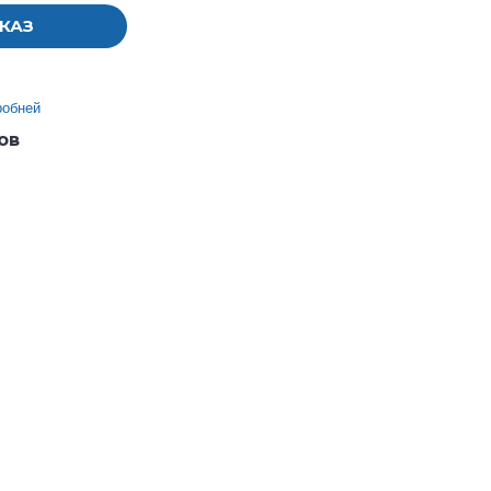
КАЗ
робней
ов