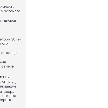
Возможны
ем зеленого
ия дисков
етром 50 мм
много
нов концы
ния
 фанеры.
ипники.
 М16х125,
площадке.
ренажера
, которые
керных