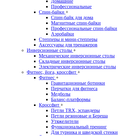
Домашние
Профессиональные
Спин-байки
+
Спин-байк для дома
Магнитные спин-байки
Профессиональные спин-байки
Аэробайки
Степперы и мини-степперы
Аксессуары для тренажеров
Инверсионные столы
+
Механические инверсионные столы
Складные инверсионные столы
Электрические инверсионные столы
Фитнес, йога, кроссфит
+
Фитнес
+
Гравитационные ботинки
Перчатки для фитнеса
Медболы
Баланс-платформы
Кроссфит
+
Петли TRX, эспандеры
Петли резиновые и Береша
Утяжелители
Функциональный тренинг
Для турника и шведской стенки