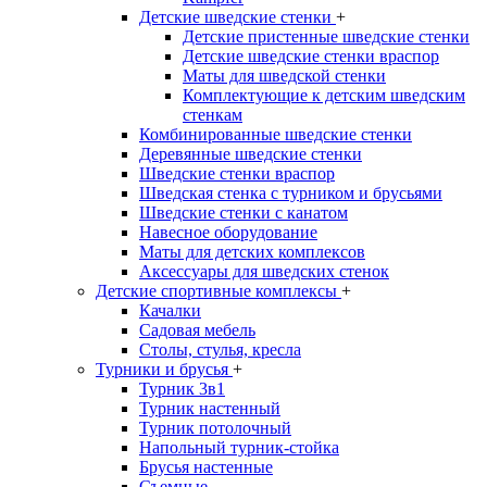
Детские шведские стенки
+
Детские пристенные шведские стенки
Детские шведские стенки враспор
Маты для шведской стенки
Комплектующие к детским шведским
стенкам
Комбинированные шведские стенки
Деревянные шведские стенки
Шведские стенки враспор
Шведская стенка с турником и брусьями
Шведские стенки с канатом
Навесное оборудование
Маты для детских комплексов
Аксессуары для шведских стенок
Детские спортивные комплексы
+
Качалки
Садовая мебель
Столы, стулья, кресла
Турники и брусья
+
Турник 3в1
Турник настенный
Турник потолочный
Напольный турник-стойка
Брусья настенные
Съемные