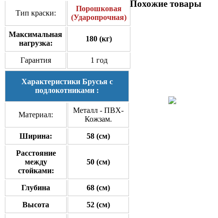
Похожие товары
Порошковая
Тип краски:
(Ударопрочная)
Максимальная
180 (кг)
нагрузка:
Гарантия
1 год
Характеристики Брусья с
подлокотниками :
Металл - ПВХ-
Материал:
Кожзам.
Ширина:
58 (см)
Расстояние
между
50 (см)
стойками:
Глубина
68 (см)
Высота
52 (см)