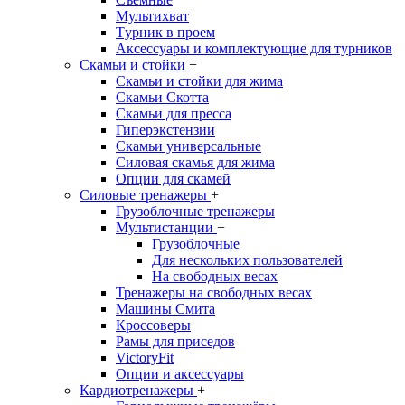
Мультихват
Tурник в проем
Аксессуары и комплектующие для турников
Скамьи и стойки
+
Скамьи и стойки для жима
Скамьи Скотта
Скамьи для пресса
Гиперэкстензии
Скамьи универсальные
Силовая скамья для жима
Опции для скамей
Силовые тренажеры
+
Грузоблочные тренажеры
Мультистанции
+
Грузоблочные
Для нескольких пользователей
На свободных весах
Тренажеры на свободных весах
Машины Смита
Кроссоверы
Рамы для приседов
VictoryFit
Опции и аксессуары
Кардиотренажеры
+