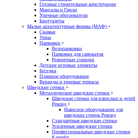
Готовые строительные конструкции
Мангалы и Грили
Уличные обогреватели
Биотуалеты
Малые архитектурные формы (МАФ)
+
Скамьи
Урны
Парковки
+
Велопарковки
Парковки для самокатов
Ремонтные станции
Детские игровые элементы
Беседки
Пляжное оборудование
Веранды и теневые террасы
Шведские стенки
+
Металлические шведские стенки
+
Шведские стенки для взрослых и детей
Рекорд
+
Навесное оборудование для
шведских стенок Рекорд
Стандартные шведские стенки
Усиленные шведские стенки
Профессиональные шведские стенки
Kampfer