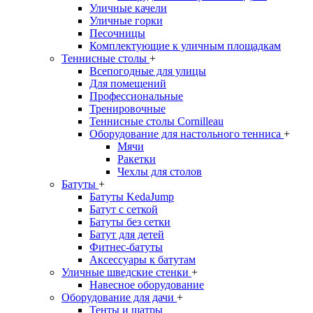
Уличные качели
Уличные горки
Песочницы
Комплектующие к уличным площадкам
Теннисные столы
+
Всепогодные для улицы
Для помещений
Профессиональные
Тренировочные
Теннисные столы Cornilleau
Оборудование для настольного тенниса
+
Мячи
Ракетки
Чехлы для столов
Батуты
+
Батуты KedaJump
Батут с сеткой
Батуты без сетки
Батут для детей
Фитнес-батуты
Аксессуары к батутам
Уличные шведские стенки
+
Навесное оборудование
Оборудование для дачи
+
Тенты и шатры