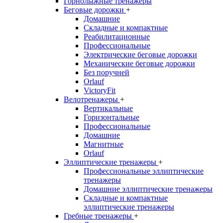
Горнолыжные тренажёры
Беговые дорожки
+
Домашние
Складные и компактные
Реабилитационные
Профессиональные
Электрические беговые дорожки
Механические беговые дорожки
Без поручней
Orlauf
VictoryFit
Велотренажеры
+
Вертикальные
Горизонтальные
Профессиональные
Домашние
Магнитные
Orlauf
Эллиптические тренажеры
+
Профессиональные эллиптические
тренажеры
Домашние эллиптические тренажеры
Складные и компактные
эллиптические тренажеры
Гребные тренажеры
+