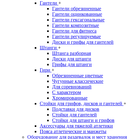
Гантели
+
Гантели обрезиненные
Гантели оцинкованные
Гантели гексагональные
Гантели композитные
Гантели для фитнеса
Гантели регулируемые
Диски и грифы для гантелей
Штанги
+
Штанга разборная
Диски для штанги
Грифы для штанги
Гири
+
Обрезиненные цветные
Чугунные классические
Для соревнований
С характером
Хромированные
Стойки для грифов, дисков и гантелей
+
Подставки для дисков
Стойки для гантелей
Стойки для штанги и грифов
Аксессуары для тяжелой атлетики
Пояса атлетические и манжеты
Оборудование для раздевалок и мест хранения