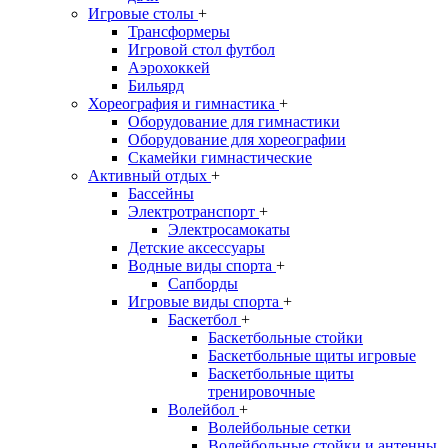
Игровые столы
+
Трансформеры
Игровой стол футбол
Аэрохоккей
Бильярд
Хореография и гимнастика
+
Оборудование для гимнастики
Оборудование для хореографии
Скамейки гимнастические
Активный отдых
+
Бассейны
Электротранспорт
+
Электросамокаты
Детские аксессуары
Водные виды спорта
+
Сапборды
Игровые виды спорта
+
Баскетбол
+
Баскетбольные стойки
Баскетбольные щиты игровые
Баскетбольные щиты
тренировочные
Волейбол
+
Волейбольные сетки
Волейбольные стойки и антенны