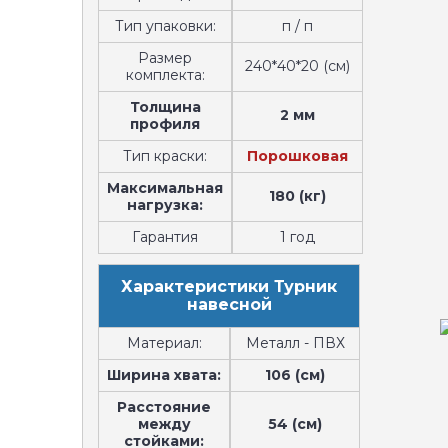
Тип упаковки:
п / п
Размер
240*40*20 (см)
комплекта:
Толщина
2 мм
профиля
Тип краски:
Порошковая
Максимальная
180 (кг)
нагрузка:
Гарантия
1 год
Характеристики Турник
навесной
Материал:
Металл - ПВХ
Ширина хвата:
106 (см)
Расстояние
между
54 (см)
стойками: