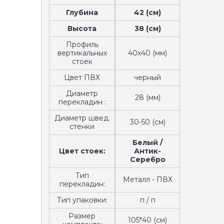
Глубина
42 (см)
Высота
38 (см)
Профиль
вертикальных
40x40 (мм)
стоек
Цвет ПВХ
черный
Диаметр
28 (мм)
перекладин :
Диаметр швед.
30-50 (см)
стенки
Белый /
Цвет стоек:
Антик-
Серебро
Тип
Металл - ПВХ
перекладин:
Тип упаковки:
п / п
Размер
105*40 (см)