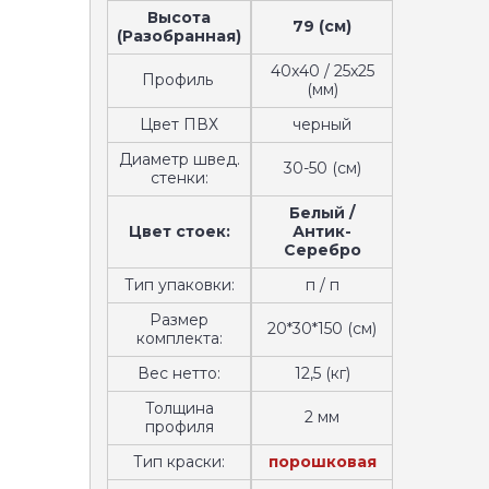
Высота
79 (см)
(Разобранная)
40x40 / 25x25
Профиль
(мм)
Цвет ПВХ
черный
Диаметр швед.
30-50 (см)
стенки:
Белый /
Цвет стоек:
Антик-
Серебро
Тип упаковки:
п / п
Размер
20*30*150 (см)
комплекта:
Вес нетто:
12,5 (кг)
Толщина
2 мм
профиля
Тип краски:
порошковая