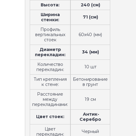
Высота:
240 (см)
Ширина
71 (см)
стенки:
Профиль
вертикальных
60x40 (мм)
стоек
Диаметр
34 (мм)
перекладин:
Количество
10 шт
перекладин:
Тип крепления
Бетонирование
к стене:
в грунт
Расстояние
между
19 см
перекладинами:
Антик-
Цвет стоек:
Серебро
Цвет
Черный
перекладин: