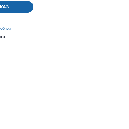
КАЗ
робней
ов