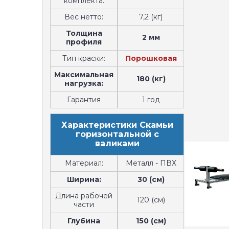
комплекта:
Вес нетто:
7,2 (кг)
Толщина
2 мм
профиля
Тип краски:
Порошковая
Максимальная
180 (кг)
нагрузка:
Гарантия
1 год
Характеристики Скамьи
горизонтальной с
валиками
Материал:
Металл - ПВХ
Ширина:
30 (см)
Длина рабочей
120 (см)
части
Глубина
150 (см)