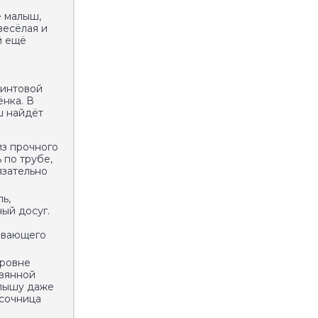
е малыш,
весёлая и
й ещё
винтовой
ёнка. В
ш найдёт
из прочного
 по трубе,
язательно
ь,
ый досуг.
живающего
уровне
евянной
алышу даже
есочница