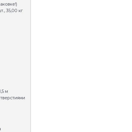
аковке!)
., 35,00 кг
,5 м
отверстиями
а