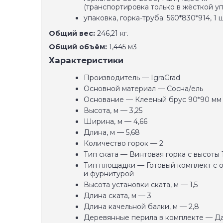
(транспортировка только в жёсткой уп
упаковка, горка-труба: 560*830*914, 1 шт
Общий вес:
246,21 кг.
Общий объём:
1,445 м3
Характеристики
Производитель — IgraGrad
Основной материал — Сосна/ель
Основание — Клееный брус 90*90 мм
Высота, м — 3,25
Ширина, м — 4,66
Длина, м — 5,68
Количество горок — 2
Тип ската — Винтовая горка с высоты 1
Тип площадки — Готовый комплект с 
и фурнитурой
Высота установки ската, м — 1,5
Длина ската, м — 3
Длина качельной балки, м — 2,8
Деревянные перила в комплекте — Д