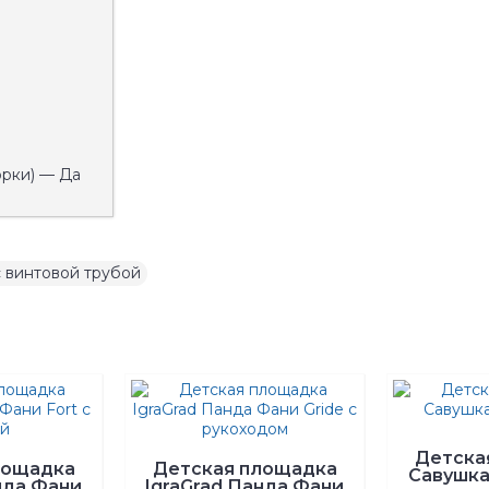
орки) — Да
с винтовой трубой
Детска
лощадка
Детская площадка
Савушка
нда Фани
IgraGrad Панда Фани