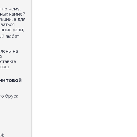
 по нему,
ных камней.
кции, а для
ваться
чные узлы;
ый любят
влены на
о
ставьте
 ваш
интовой
го бруса
);