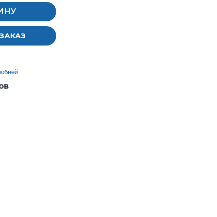
ИНУ
ЗАКАЗ
робней
ов