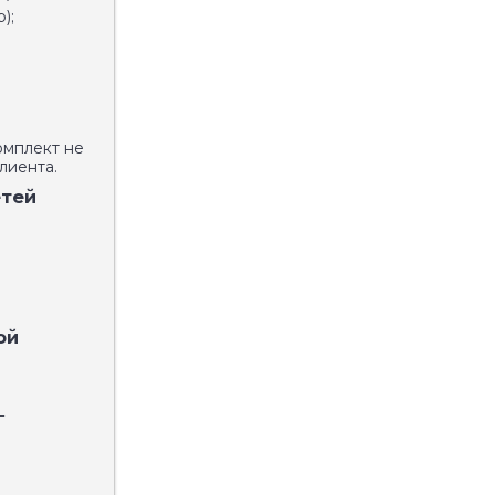
);
омплект не
лиента.
етей
ой
г