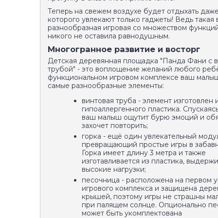
Теперь на свежем воздухе будет отдыхать даж
которого увлекают только гаджеты! Ведь такая 
разнообразная игровая со множеством функци
никого не оставила равнодушным.
Многогранное развитие и восторг
Детская деревянная площадка "Панда Фани с 
трубой" - это воплощение желаний любого реб
функциональном игровом комплексе ваш малы
самые разнообразные элементы:
винтовая труба - элемент изготовлен 
гипоаллергенного пластика. Спускаясь
ваш малыш ощутит бурю эмоций и об
захочет повторить;
горка - ещё один увлекательный модул
превращающий простые игры в забавн
Горка имеет длину 3 метра и также
изготавливается из пластика, выдер
высокие нагрузки;
песочница - расположена на первом 
игрового комплекса и защищена дер
крышей, поэтому игры не страшны м
при палящем солнце. Опционально п
может быть укомплектована