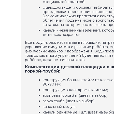
специальной крышкой;
скалодром - дети обожают взбираться
преодолевая препятствия в виде цвет
Элемент надёжно крепиться к констру
облегчения подъёма можно воспользо
канатом, на котором расположены про
качели - незаменимый элемент, котор
дети всех возрастов.
Все модули, реализованные в площадке, напра
укрепление иммунитета и развитие ребёнка, ег
физических навыков и воображения. Ведь пред
только, как много упражнений будет выполнять
ребёнок, даже не замечая этого.
Комплектация детской площадки с в
горкой-трубой:
конструкция башни, стойки из клеено
90х90 мм;
конструкция скалодром с камнями;
волновая горка 3 м (цвет на выбор);
горка труба (цвет на выбор);
качельный модуль;
качели одиночные 1 шт. (цвет на выбор