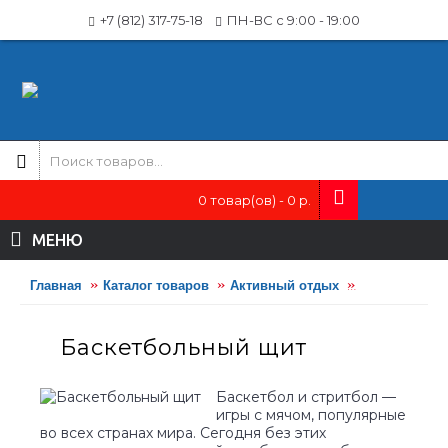
+7 (812) 317-75-18
ПН-ВС с 9:00 - 19:00
0 товар(ов) - 0 р.
МЕНЮ
Главная
Каталог товаров
Активный отдых
Игровые вид
Баскетбольный щит
Баскетбол и стритбол —
игры с мячом, популярные
во всех странах мира. Сегодня без этих