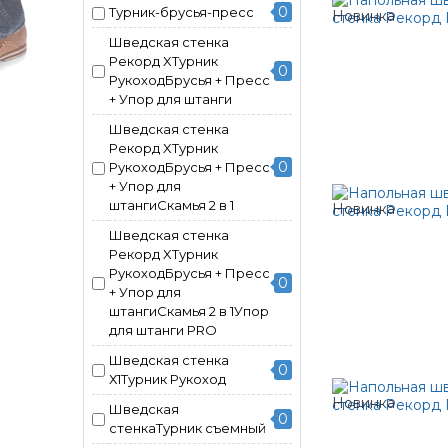
0
Турник-брусья-пресс
Шведская стенка
Рекорд XТурник
0
РукоходБрусья + Пресс
+ Упор для штанги
Шведская стенка
Рекорд XТурник
0
РукоходБрусья + Пресс
+ Упор для
штангиСкамья 2 в 1
Шведская стенка
Рекорд XТурник
РукоходБрусья + Пресс
0
+ Упор для
штангиСкамья 2 в 1Упор
для штанги PRO
Шведская стенка
0
Х1Турник Рукоход
Шведская
0
стенкаТурник съемный