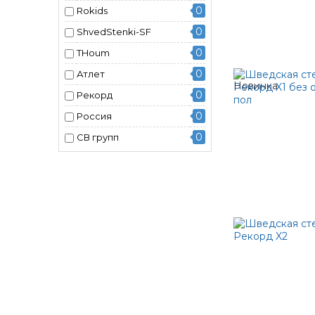
0
Rokids
0
ShvedStenki-SF
0
THoum
0
Атлет
0
Рекорд
0
Россия
0
СВ групп