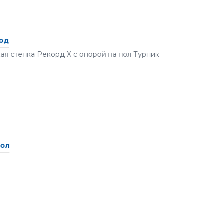
ход
ая стенка Рекорд X с опорой на пол Турник
пол