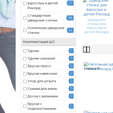
27
взрослых и детей
Рекорд
Стандартные
98
Шведские
шведские стенки
стенки для
Усиленные шведские
взрослых и
64
детей Рекорд
стенки
Комплектация ШС
0
Турник
0
Турник съемный
0
брусья-пресс
0
Брусья навесные
0
Упор для штанги
0
Скамья для жима
0
Доска с валиками
Брусья с
0
подлокотниками