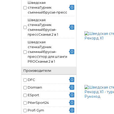
Шведская
0
стенкаТурник
съемныйБрусья-пресс
Шведская
стенкаТурник
0
съемныйБрусья-
прессСкамья 2 в 1
Шведская
стенкаТурник
0
съемныйБрусья-
прессУпор для штанги
PROСкамья 2 в 1
Производители
0
DFC
0
Domsen
0
ESport
0
PiterSport24
0
Profi Gym