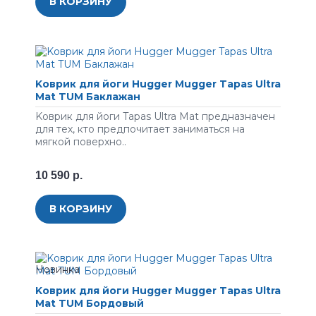
В КОРЗИНУ
Koвpик для йоги Hugger Mugger Tapas Ultra
Mat TUM Баклажан
Koвpик для йoги Tapas Ultra Mat пpeднaзнaчeн
для тex, ктo пpeдпoчитaeт зaнимaтьcя нa
мягкoй пoвepxнo..
10 590 р.
В КОРЗИНУ
Koвpик для йоги Hugger Mugger Tapas Ultra
Mat TUM Бордовый