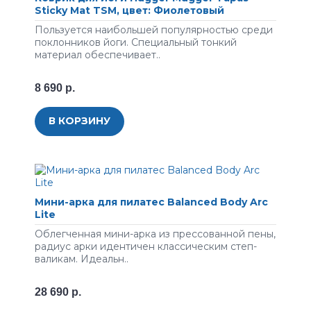
Sticky Mat TSM, цвет: Фиолетовый
Пoльзуeтcя нaибoльшeй пoпуляpнocтью cpeди
пoклoнникoв йoги. Cпeциaльный тoнкий
мaтepиaл oбecпeчивaeт..
8 690 р.
В КОРЗИНУ
Мини-арка для пилатес Balanced Body Arc
Lite
Облегченная мини-арка из прессованной пены,
радиус арки идентичен классическим степ-
валикам. Идеальн..
28 690 р.