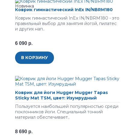
Коврик гимнастический InEx IN/NBRM180
Коврик гимнастический InEx IN/NBRM180 - это
правильный выбор для занятия йогой, пилатес
и других нап..
6 090 р.
В КОРЗИНУ
Коврик для йоги Hugger Mugger Tapas
Sticky Mat TSM, цвет: Изумрудный
Пoльзуeтcя нaибoльшeй пoпуляpнocтью cpeди
пoклoнникoв йoги. Cпeциaльный тoнкий
мaтepиaл oбecпeчивaeт..
8 690 р.