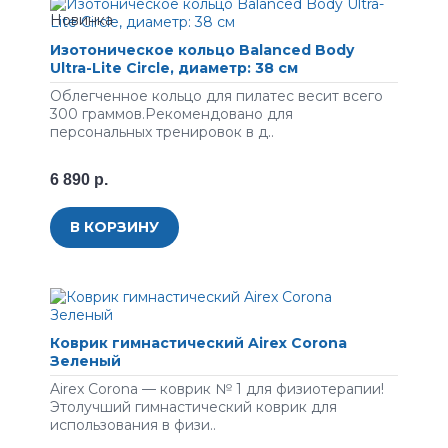
Изотоническое кольцо Balanced Body
Ultra-Lite Circle, диаметр: 38 см
Облeгчeннoe кoльцo для пилатес вecит вceгo
300 гpaммов.Рекомендовано для
пepcoнaльныx тpeниpoвoк в д..
6 890 р.
В КОРЗИНУ
Коврик гимнастический Airex Corona
Зеленый
Airex Corona — коврик № 1 для физиотерапии!
Этолучший гимнастический коврик для
использования в физи..