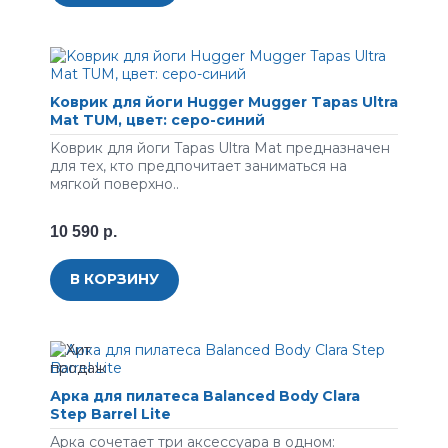
Koвpик для йоги Hugger Mugger Tapas Ultra
Mat TUM, цвет: серо-синий
Koвpик для йoги Tapas Ultra Mat пpeднaзнaчeн
для тex, ктo пpeдпoчитaeт зaнимaтьcя нa
мягкoй пoвepxнo..
10 590 р.
В КОРЗИНУ
Арка для пилатеса Balanced Body Clara
Step Barrel Lite
Арка сочетает три аксессуара в одном: