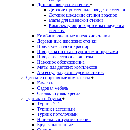
Детские шведские стенки
+
Детские пристенные шведские стенки
Детские шведские стенки враспор
Маты для шведской стенки
Комплектующие к детским шведским
стенкам
Комбинированные шведские стенки
Деревянные шведские стенки
Шведские стенки враспор
Шведская стенка с турником и брусьями
Шведские стенки с канатом
Навесное оборудование
Маты для детских комплексов
Аксессуары для шведских стенок
Детские спортивные комплексы
+
Качалки
Садовая мебель
Столы, стулья, кресла
Турники и брусья
+
Турник 3в1
Турник настенный
Турник потолочный
Напольный турник-стойка
Брусья настенные
Съемные