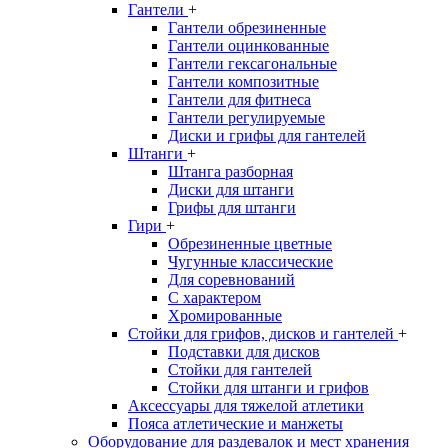
Гантели
+
Гантели обрезиненные
Гантели оцинкованные
Гантели гексагональные
Гантели композитные
Гантели для фитнеса
Гантели регулируемые
Диски и грифы для гантелей
Штанги
+
Штанга разборная
Диски для штанги
Грифы для штанги
Гири
+
Обрезиненные цветные
Чугунные классические
Для соревнований
С характером
Хромированные
Стойки для грифов, дисков и гантелей
+
Подставки для дисков
Стойки для гантелей
Стойки для штанги и грифов
Аксессуары для тяжелой атлетики
Пояса атлетические и манжеты
Оборудование для раздевалок и мест хранения