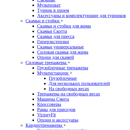
Мультихват
Tурник в проем
Аксессуары и комплектующие для турников
Скамьи и стойки
+
Скамьи и стойки для жима
Скамьи Скотта
Скамьи для пресса
Гиперэкстензии
Скамьи универсальные
Силовая скамья для жима
Опции для скамей
Силовые тренажеры
+
Грузоблочные тренажеры
Мультистанции
+
Грузоблочные
Для нескольких пользователей
На свободных весах
Тренажеры на свободных весах
Машины Смита
Кроссоверы
Рамы для приседов
VictoryFit
Опции и аксессуары
Кардиотренажеры
+