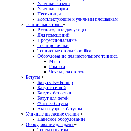
Уличные качели
Уличные горки
Песочницы
Комплектующие к уличным площадкам
Теннисные столы
+
Всепогодные для улицы
Для помещений
Профессиональные
Тренировочные
Теннисные столы Cornilleau
Оборудование для настольного тенниса
+
Мячи
Ракетки
Чехлы для столов
Батуты
+
Батуты KedaJump
Батут с сеткой
Батуты без сетки
Батут для детей
Фитнес-батуты
Аксессуары к батутам
Уличные шведские стенки
+
Навесное оборудование
Оборудование для дачи
+
Тенты и шатры