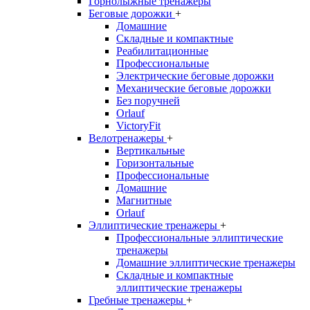
Горнолыжные тренажёры
Беговые дорожки
+
Домашние
Складные и компактные
Реабилитационные
Профессиональные
Электрические беговые дорожки
Механические беговые дорожки
Без поручней
Orlauf
VictoryFit
Велотренажеры
+
Вертикальные
Горизонтальные
Профессиональные
Домашние
Магнитные
Orlauf
Эллиптические тренажеры
+
Профессиональные эллиптические
тренажеры
Домашние эллиптические тренажеры
Складные и компактные
эллиптические тренажеры
Гребные тренажеры
+