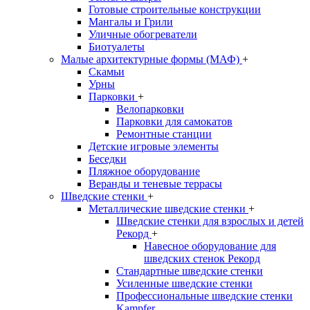
Готовые строительные конструкции
Мангалы и Грили
Уличные обогреватели
Биотуалеты
Малые архитектурные формы (МАФ)
+
Скамьи
Урны
Парковки
+
Велопарковки
Парковки для самокатов
Ремонтные станции
Детские игровые элементы
Беседки
Пляжное оборудование
Веранды и теневые террасы
Шведские стенки
+
Металлические шведские стенки
+
Шведские стенки для взрослых и детей
Рекорд
+
Навесное оборудование для
шведских стенок Рекорд
Стандартные шведские стенки
Усиленные шведские стенки
Профессиональные шведские стенки
Kampfer