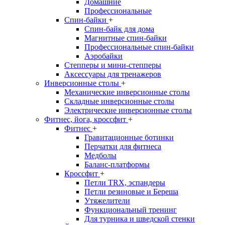
Домашние
Профессиональные
Спин-байки
+
Спин-байк для дома
Магнитные спин-байки
Профессиональные спин-байки
Аэробайки
Степперы и мини-степперы
Аксессуары для тренажеров
Инверсионные столы
+
Механические инверсионные столы
Складные инверсионные столы
Электрические инверсионные столы
Фитнес, йога, кроссфит
+
Фитнес
+
Гравитационные ботинки
Перчатки для фитнеса
Медболы
Баланс-платформы
Кроссфит
+
Петли TRX, эспандеры
Петли резиновые и Береша
Утяжелители
Функциональный тренинг
Для турника и шведской стенки