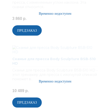
пресса, с изменяемым углом наклона. Эта
скамья относится..
3 860 р.
Скамья для пресса Body Sculpture BSB-510
HD
Скамья для пресса Body Sculpture BSB-510 HD -
этот тренажер для пресса с изогнутой спинкой
поможет в..
10 489 р.