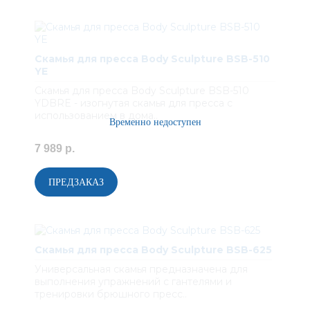
Скамья для пресса Body Sculpture BSB-510
YE
Скамья для пресса Body Sculpture BSB-510
YDBRE - изогнутая скамья для пресса с
использованием в дома..
7 989 р.
Скамья для пресса Body Sculpture BSB-625
Универсальная скамья предназначена для
выполнения упражнений с гантелями и
тренировки брюшного пресс..