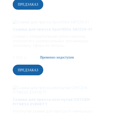
Скамья для пресса SportElite SB1239-01
Скамья с отрицательным углом наклона
относится к универсальным тренажерам,
поскольку сфера её исполь..
6 960 р.
Скамья для пресса изогнутая OXYGEN
FITNESS EVERETT
Изогнутая скамья для пресса от немецкого