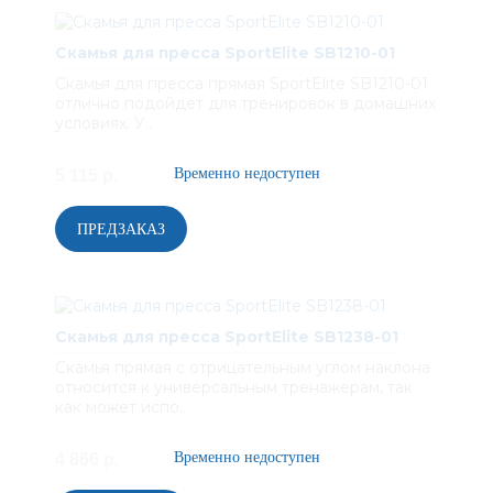
Скамья для пресса SportElite SB1210-01
Скамья для пресса прямая SportElite SB1210-01
отлично подойдет для тренировок в домашних
условиях. У..
5 115 р.
Скамья для пресса SportElite SB1238-01
Скамья прямая с отрицательным углом наклона
относится к универсальным тренажерам, так
как может испо..
4 866 р.