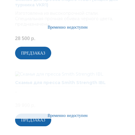
турника VKR1)
Изготовлена из высокопрочной стали.
Специальная прочная обивка черного цвета,
предназначенн..
28 500 р.
Скамья для пресса Smith Strength IBL
..
39 900 р.