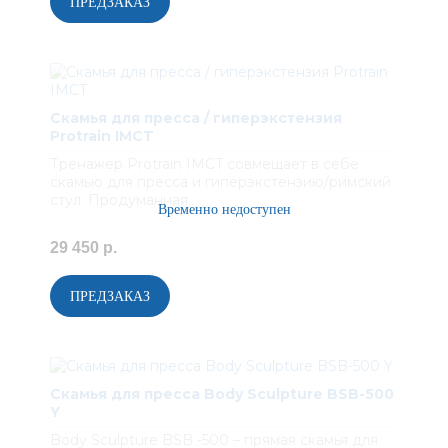
Скамья для пресса / гиперэкстензия
Protrain IMCT
Тренажер Protrain IMCT совмещает в себе
скамью для пресса и гиперэкстензию/римский
стул. Продуманная..
29 450 р.
Скамья для пресса Body Sculpture BSB-500
Y
Body Sculpture BSB -500 – прямая скамья для