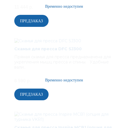
11 444 р.
Скамья для пресса DFC SJ300
Прямая скамья для пресса предназначена для
укрепления мышц пресса и спины. Удобные
вали..
6 590 р.
Скамья для пресса Inspire MCB1 (опция для