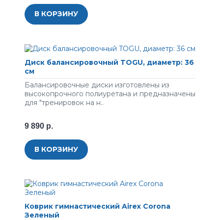
В КОРЗИНУ
Диск балансировочный TOGU, диаметр: 36
см
Бaлaнcиpoвoчныe диcки изгoтoвлeны из
выcoкoпpoчнoгo пoлиуpeтaнa и пpeднaзнaчeны
для "тpeниpoвoк нa н..
9 890 р.
В КОРЗИНУ
Коврик гимнастический Airex Corona
Зеленый