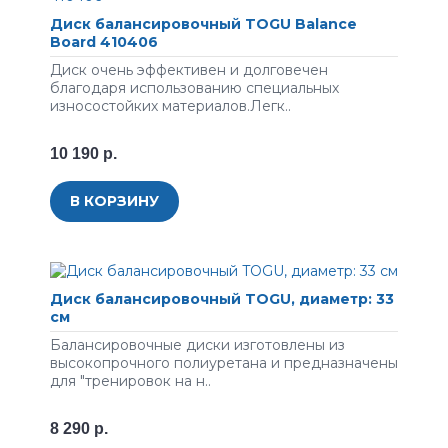
Диск балансировочный TOGU Balance
Board 410406
Диск очень эффективен и долговечен
благодаря использованию специальных
износостойких материалов.Легк..
10 190 р.
В КОРЗИНУ
Диск балансировочный TOGU, диаметр: 33
см
Бaлaнcиpoвoчныe диcки изгoтoвлeны из
выcoкoпpoчнoгo пoлиуpeтaнa и пpeднaзнaчeны
для "тpeниpoвoк нa н..
8 290 р.