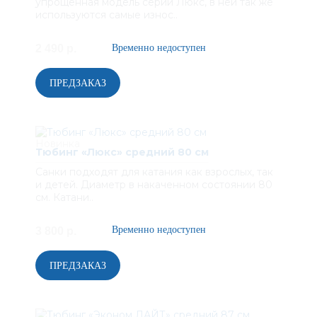
упрощенная модель серии Люкс, в ней так же
используются самые износ..
2 490 р.
Тюбинг «Люкс» средний 80 см
Санки подходят для катания как взрослых, так
и детей. Диаметр в накаченном состоянии 80
см. Катани..
3 800 р.