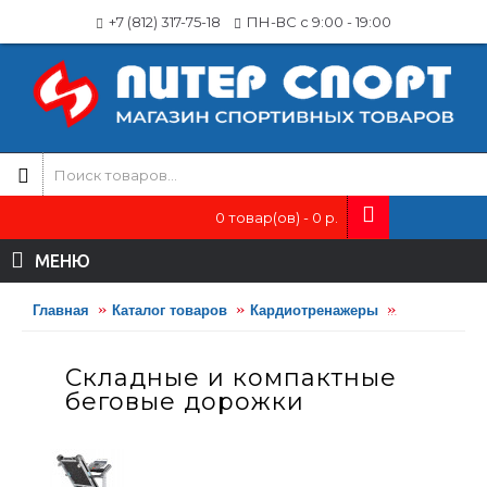
+7 (812) 317-75-18
ПН-ВС с 9:00 - 19:00
0 товар(ов) - 0 р.
МЕНЮ
Главная
Каталог товаров
Кардиотренажеры
Беговые до
Складные и компактные
беговые дорожки