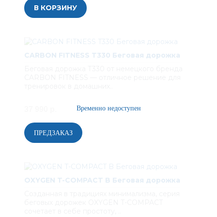
В КОРЗИНУ
CARBON FITNESS T330 Беговая дорожка
Беговая дорожка Т330 от немецкого бренда
CARBON FITNESS — отличное решение для
тренировок в домашних..
37 990 р.
OXYGEN T-COMPACT B Беговая дорожка
Созданная в традициях минимализма, серия
беговых дорожек OXYGEN T-COMPACT
сочетает в себе простоту, ..