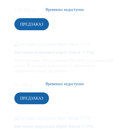
108 990 р.
Беговая дорожка Alpin Glace T-176
Компактная, малошумная беговая дорожка для
дома. В основе дорожки по-прежнему
надежная рама, выдержи..
41 490 р.
Беговая дорожка Alpin Reise T-179