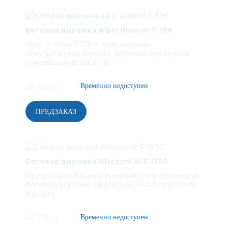
Беговая дорожка Alpin Runner T-178
Alpin Runner T-178 – современная
электрическая беговая дорожка, прекрасно
сочетающая в себе пр..
58 490 р.
Беговая дорожка Altezani ALF 1200
Предлагаем Вашему вниманию электрическую
беговую дорожку Altezani ALF 1200 для дома.
Характе..
44 750 р.