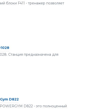
ий блоки F411 - тренажер позволяет
D1028
28. Станция предназначена для
rGym D822
 POWERGYM D822 - это полноценный