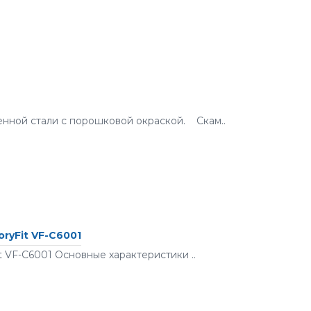
енной стали с порошковой окраской. Скам..
ryFit VF-С6001
 VF-С6001 Основные характеристики ..