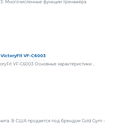
3. Многочисленные функции тренажёра
ictoryFit VF-С6003
ryFit VF-С6003 Основные характеристики ..
мита. В США продается под брендом Gold Gym -