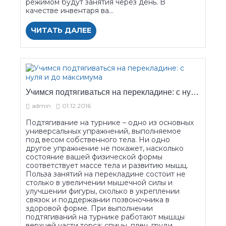
режимом будут занятия через день. В
качестве инвентаря ва...
ЧИТАТЬ ДАЛЕЕ
Учимся подтягиваться на перекладине: с нуля и до максимума
admin
01.12.2016
Подтягивание на турнике – одно из основных
универсальных упражнений, выполняемое
под весом собственного тела. Ни одно
другое упражнение не покажет, насколько
состояние вашей физической формы
соответствует массе тела и развитию мышц.
Польза занятий на перекладине состоит не
столько в увеличении мышечной силы и
улучшении фигуры, сколько в укреплении
связок и поддержании позвоночника в
здоровой форме. При выполнении
подтягиваний на турнике работают мышцы
верхней части торса: спины, плеч, груди ...