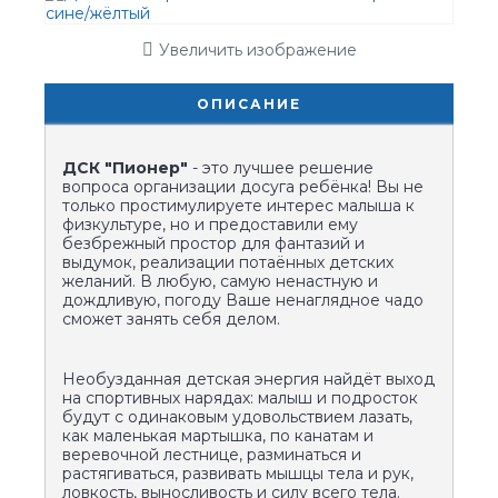
Увеличить изображение
ОПИСАНИЕ
ДСК "Пионер"
- это лучшее решение
вопроса организации досуга ребёнка! Вы не
только простимулируете интерес малыша к
физкультуре, но и предоставили ему
безбрежный простор для фантазий и
выдумок, реализации потаённых детских
желаний. В любую, самую ненастную и
дождливую, погоду Ваше ненаглядное чадо
сможет занять себя делом.
Необузданная детская энергия найдёт выход
на спортивных нарядах: малыш и подросток
будут с одинаковым удовольствием лазать,
как маленькая мартышка, по канатам и
веревочной лестнице, разминаться и
растягиваться, развивать мышцы тела и рук,
ловкость, выносливость и силу всего тела.