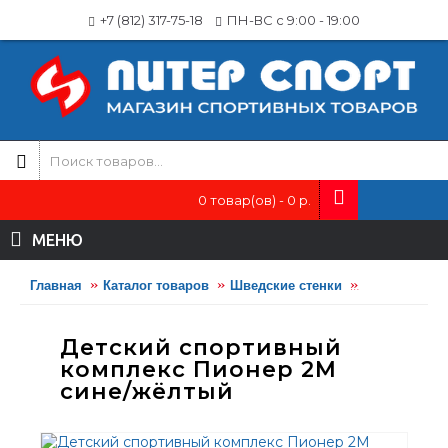
+7 (812) 317-75-18
ПН-ВС с 9:00 - 19:00
0 товар(ов) - 0 р.
МЕНЮ
Главная
Каталог товаров
Шведские стенки
Детские шве
Детский спортивный
комплекс Пионер 2М
сине/жёлтый