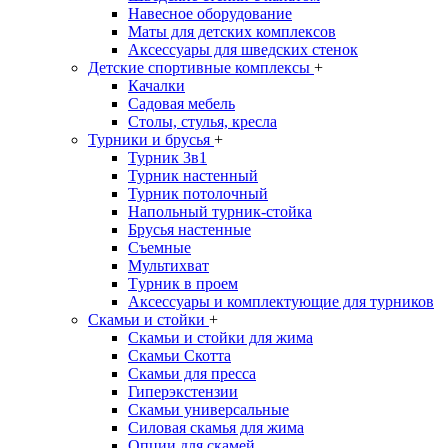
Навесное оборудование
Маты для детских комплексов
Аксессуары для шведских стенок
Детские спортивные комплексы
+
Качалки
Садовая мебель
Столы, стулья, кресла
Турники и брусья
+
Турник 3в1
Турник настенный
Турник потолочный
Напольный турник-стойка
Брусья настенные
Съемные
Мультихват
Tурник в проем
Аксессуары и комплектующие для турников
Скамьи и стойки
+
Скамьи и стойки для жима
Скамьи Скотта
Скамьи для пресса
Гиперэкстензии
Скамьи универсальные
Силовая скамья для жима
Опции для скамей