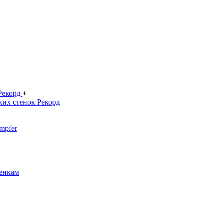
 Рекорд
+
ких стенок Рекорд
mpfer
енкам