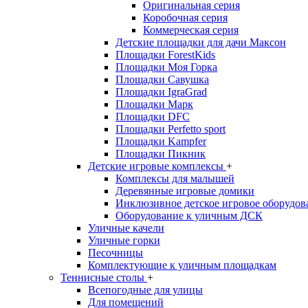
Оригинальная серия
Коробочная серия
Коммерческая серия
Детские площадки для дачи Максон
Площадки ForestKids
Площадки Моя Горка
Площадки Савушка
Площадки IgraGrad
Площадки Марк
Площадки DFC
Площадки Perfetto sport
Площадки Kampfer
Площадки Пикник
Детские игровые комплексы
+
Комплексы для малышей
Деревянные игровые домики
Инклюзивное детское игровое оборудов
Оборудование к уличным ДСК
Уличные качели
Уличные горки
Песочницы
Комплектующие к уличным площадкам
Теннисные столы
+
Всепогодные для улицы
Для помещений