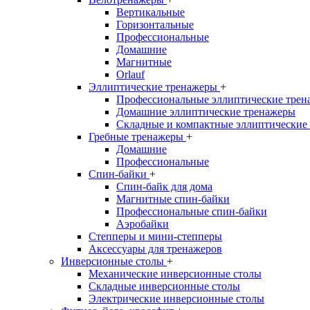
Вертикальные
Горизонтальные
Профессиональные
Домашние
Магнитные
Orlauf
Эллиптические тренажеры
+
Профессиональные эллиптические трен
Домашние эллиптические тренажеры
Складные и компактные эллиптические
Гребные тренажеры
+
Домашние
Профессиональные
Спин-байки
+
Спин-байк для дома
Магнитные спин-байки
Профессиональные спин-байки
Аэробайки
Степперы и мини-степперы
Аксессуары для тренажеров
Инверсионные столы
+
Механические инверсионные столы
Складные инверсионные столы
Электрические инверсионные столы