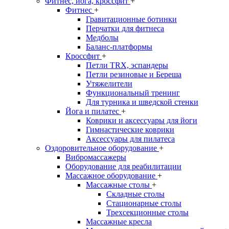
Фитнес, йога, кроссфит
+
Фитнес
+
Гравитационные ботинки
Перчатки для фитнеса
Медболы
Баланс-платформы
Кроссфит
+
Петли TRX, эспандеры
Петли резиновые и Береша
Утяжелители
Функциональный тренинг
Для турника и шведской стенки
Йога и пилатес
+
Коврики и аксессуары для йоги
Гимнастические коврики
Аксессуары для пилатеса
Оздоровительное оборудование
+
Вибромассажеры
Оборудование для реабилитации
Массажное оборудование
+
Массажные столы
+
Складные столы
Стационарные столы
Трехсекционные столы
Массажные кресла