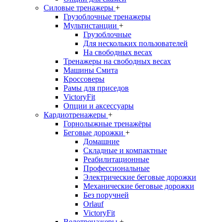
Силовые тренажеры
+
Грузоблочные тренажеры
Мультистанции
+
Грузоблочные
Для нескольких пользователей
На свободных весах
Тренажеры на свободных весах
Машины Смита
Кроссоверы
Рамы для приседов
VictoryFit
Опции и аксессуары
Кардиотренажеры
+
Горнолыжные тренажёры
Беговые дорожки
+
Домашние
Складные и компактные
Реабилитационные
Профессиональные
Электрические беговые дорожки
Механические беговые дорожки
Без поручней
Orlauf
VictoryFit
Велотренажеры
+