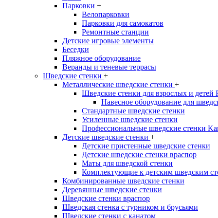
Парковки
+
Велопарковки
Парковки для самокатов
Ремонтные станции
Детские игровые элементы
Беседки
Пляжное оборудование
Веранды и теневые террасы
Шведские стенки
+
Металлические шведские стенки
+
Шведские стенки для взрослых и детей
Навесное оборудование для шведс
Стандартные шведские стенки
Усиленные шведские стенки
Профессиональные шведские стенки Ka
Детские шведские стенки
+
Детские пристенные шведские стенки
Детские шведские стенки враспор
Маты для шведской стенки
Комплектующие к детским шведским ст
Комбинированные шведские стенки
Деревянные шведские стенки
Шведские стенки враспор
Шведская стенка с турником и брусьями
Шведские стенки с канатом