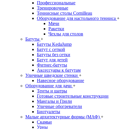
Профессиональные
Тренировочные
Теннисные столы Cornilleau
Оборудование для настольного тенниса
+
Мячи
Ракетки
Чехлы для столов
Батуты
+
Батуты KedaJump
Батут с сеткой
Батуты без сетки
Батут для детей
Фитнес-батуты
Аксессуары к батутам
Уличные шведские стенки
+
Навесное оборудование
Оборудование для дачи
+
Тенты и шатры
Готовые строительные конструкции
Мангалы и Грили
Уличные обогреватели
Биотуалеты
Малые архитектурные формы (МАФ)
+
Скамьи
Урны