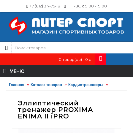
+7 (812) 317-75-18
ПН-ВС с 9:00 - 19:00
0 товар(ов) - 0 р.
МЕНЮ
Главная
Каталог товаров
Кардиотренажеры
Эллиптичес
Эллиптический
тренажер PROXIMA
ENIMA II iPRO