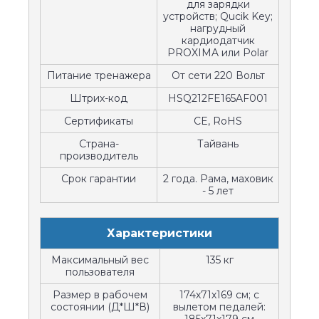
для зарядки
устройств; Qucik Key;
нагрудный
кардиодатчик
PROXIMA или Polar
Питание тренажера
От сети 220 Вольт
Штрих-код
HSQ212FE165AF001
Сертификаты
CE, RoHS
Страна-
Тайвань
производитель
Срок гарантии
2 года. Рама, маховик
- 5 лет
Характеристики
Максимальный вес
135 кг
пользователя
Размер в рабочем
174х71х169 см; с
состоянии (Д*Ш*В)
вылетом педалей: