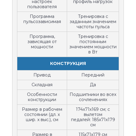
настроек
профиль нагрузок
пользователя
Программа
Тренировка с
пульсозависимая
заданным значением
частоты пульса
Программа,
Тренировка с
зависящая от
постоянным
мощности
значением мощности
в Вт
КОНСТРУКЦИЯ
Привод
Передний
Складная
Да
Особенности
Подшипники во всех
конструкции
сочленениях
Размер в рабочем
174х71х169 см; с
состоянии (дл. х
вылетом
шир. х выс.), см
педалей: 185х71х179
см
Размер в
115х71х179 см