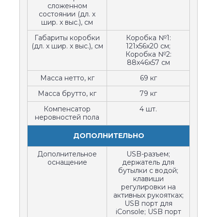
сложенном
состоянии (дл. х
шир. х выс.), см
Габариты коробки
Коробка №1:
(дл. х шир. х выс.), см
121х56х20 см;
Коробка №2:
88х46х57 см
Масса нетто, кг
69 кг
Масса брутто, кг
79 кг
Компенсатор
4 шт.
неровностей пола
ДОПОЛНИТЕЛЬНО
Дополнительное
USB-разъем;
оснащение
держатель для
бутылки с водой;
клавиши
регулировки на
активных рукоятках;
USB порт для
iConsole; USB порт