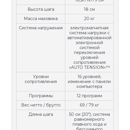
185х71х179 см
Высота шага
18 см
Масса маховика
20 кг
Система нагружения
электромагнитная
система нагрузки с
автоматизированной
электронной
системой
переключения
уровней
сопротивления
«AUTO TENSION»™
Уровни
16 уровней,
сопротивления
изменение с панели
компьютера
Программы
12 программ
Вес нетто / брутто
69 / 79 кг
Длина шага
50 см (20"), система
равномерного
плавного хода и
бесшумного