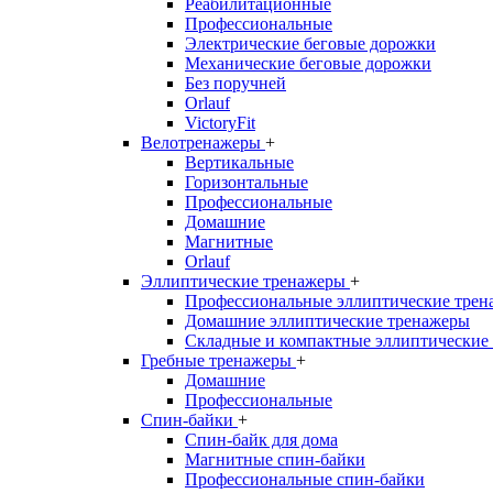
Реабилитационные
Профессиональные
Электрические беговые дорожки
Механические беговые дорожки
Без поручней
Orlauf
VictoryFit
Велотренажеры
+
Вертикальные
Горизонтальные
Профессиональные
Домашние
Магнитные
Orlauf
Эллиптические тренажеры
+
Профессиональные эллиптические трен
Домашние эллиптические тренажеры
Складные и компактные эллиптические
Гребные тренажеры
+
Домашние
Профессиональные
Спин-байки
+
Спин-байк для дома
Магнитные спин-байки
Профессиональные спин-байки