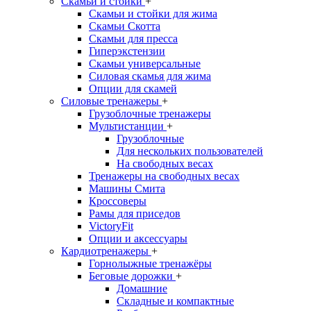
Скамьи и стойки
+
Скамьи и стойки для жима
Скамьи Скотта
Скамьи для пресса
Гиперэкстензии
Скамьи универсальные
Силовая скамья для жима
Опции для скамей
Силовые тренажеры
+
Грузоблочные тренажеры
Мультистанции
+
Грузоблочные
Для нескольких пользователей
На свободных весах
Тренажеры на свободных весах
Машины Смита
Кроссоверы
Рамы для приседов
VictoryFit
Опции и аксессуары
Кардиотренажеры
+
Горнолыжные тренажёры
Беговые дорожки
+
Домашние
Складные и компактные