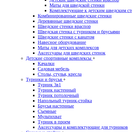
Маты для шведской стенки
Комплектующие к детским шведским ст
Комбинированные шведские стенки
Деревянные шведские стенки
Шведские стенки враспор
Шведская стенка с турником и брусьями
Шведские стенки с канатом
Навесное оборудование
Маты для детских комплексов
Аксессуары для шведских стенок
Детские спортивные комплексы
+
Качалки
Садовая мебель
Столы, стулья, кресла
Турники и брусья
+
Турник 3в1
Турник настенный
Турник потолочный
Напольный турник-стойка
Брусья настенные
Съемные
Мультихват
Tурник в проем
Аксессуары и комплектующие для турников