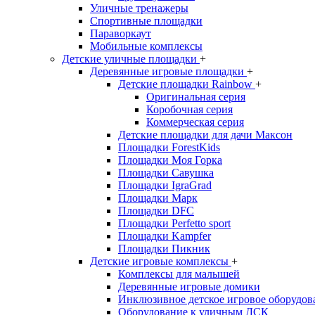
Уличные тренажеры
Спортивные площадки
Параворкаут
Мобильные комплексы
Детские уличные площадки
+
Деревянные игровые площадки
+
Детские площадки Rainbow
+
Оригинальная серия
Коробочная серия
Коммерческая серия
Детские площадки для дачи Максон
Площадки ForestKids
Площадки Моя Горка
Площадки Савушка
Площадки IgraGrad
Площадки Марк
Площадки DFC
Площадки Perfetto sport
Площадки Kampfer
Площадки Пикник
Детские игровые комплексы
+
Комплексы для малышей
Деревянные игровые домики
Инклюзивное детское игровое оборудов
Оборудование к уличным ДСК