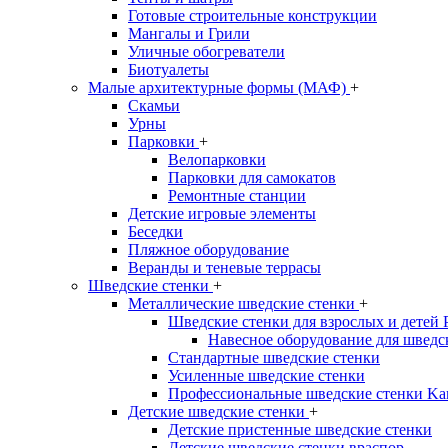
Готовые строительные конструкции
Мангалы и Грили
Уличные обогреватели
Биотуалеты
Малые архитектурные формы (МАФ)
+
Скамьи
Урны
Парковки
+
Велопарковки
Парковки для самокатов
Ремонтные станции
Детские игровые элементы
Беседки
Пляжное оборудование
Веранды и теневые террасы
Шведские стенки
+
Металлические шведские стенки
+
Шведские стенки для взрослых и детей
Навесное оборудование для шведс
Стандартные шведские стенки
Усиленные шведские стенки
Профессиональные шведские стенки Ka
Детские шведские стенки
+
Детские пристенные шведские стенки
Детские шведские стенки враспор