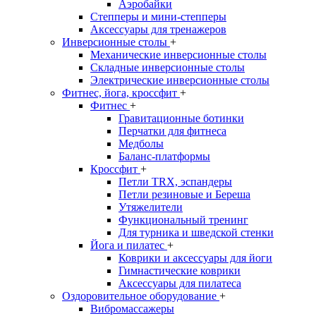
Аэробайки
Степперы и мини-степперы
Аксессуары для тренажеров
Инверсионные столы
+
Механические инверсионные столы
Складные инверсионные столы
Электрические инверсионные столы
Фитнес, йога, кроссфит
+
Фитнес
+
Гравитационные ботинки
Перчатки для фитнеса
Медболы
Баланс-платформы
Кроссфит
+
Петли TRX, эспандеры
Петли резиновые и Береша
Утяжелители
Функциональный тренинг
Для турника и шведской стенки
Йога и пилатес
+
Коврики и аксессуары для йоги
Гимнастические коврики
Аксессуары для пилатеса
Оздоровительное оборудование
+
Вибромассажеры