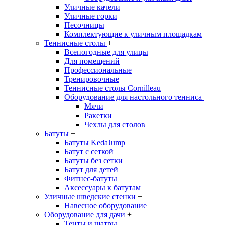
Уличные качели
Уличные горки
Песочницы
Комплектующие к уличным площадкам
Теннисные столы
+
Всепогодные для улицы
Для помещений
Профессиональные
Тренировочные
Теннисные столы Cornilleau
Оборудование для настольного тенниса
+
Мячи
Ракетки
Чехлы для столов
Батуты
+
Батуты KedaJump
Батут с сеткой
Батуты без сетки
Батут для детей
Фитнес-батуты
Аксессуары к батутам
Уличные шведские стенки
+
Навесное оборудование
Оборудование для дачи
+
Тенты и шатры