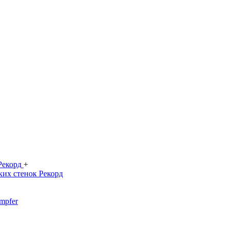
 Рекорд
+
ких стенок Рекорд
mpfer