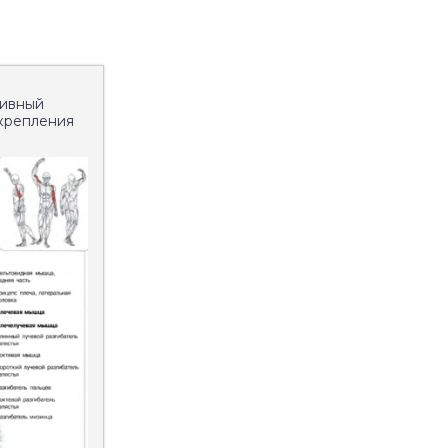
тивный
 крепления