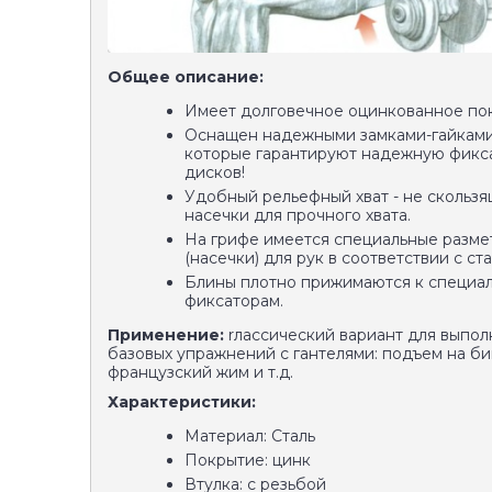
Общее описание:
Имеет долговечное оцинкованное по
Оснащен надежными замками-гайками
которые гарантируют надежную фик
дисков!
Удобный рельефный хват - не скольз
насечки для прочного хвата.
На грифе имеется специальные разме
(насечки) для рук в соответствии с ст
Блины плотно прижимаются к специа
фиксаторам.
Применение:
rлассический вариант для выпо
базовых упражнений с гантелями: подъем на би
французский жим и т.д.
Характеристики:
Материал: Сталь
Покрытие: цинк
Втулка: с резьбой