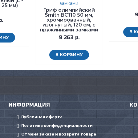
ьный (L -
- 25 мм)
Гриф олимпийский
9
Smith BC110 50 мм,
хромированный,
р.
изогнутый, 120 см, с
пружинными замками
В 
ИНУ
9 263 р.
В КОРЗИНУ
ИНФОРМАЦИЯ
КО
Публичная оферта
Политика конфиденциальности
Отмена заказа и возврата товара