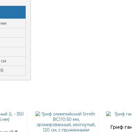
 мм
а
 см
ИЯ
Гриф га