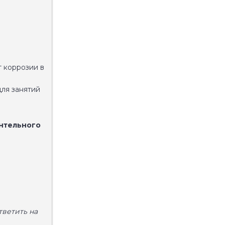
 коррозии в
для занятий
антельного
ветить на