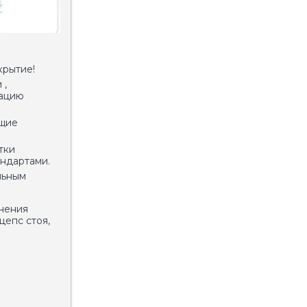
крытие!
 ,
сацию
ящие
тки
андартами.
льным
лнения
цепс стоя,