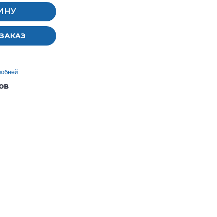
ИНУ
ЗАКАЗ
робней
ов