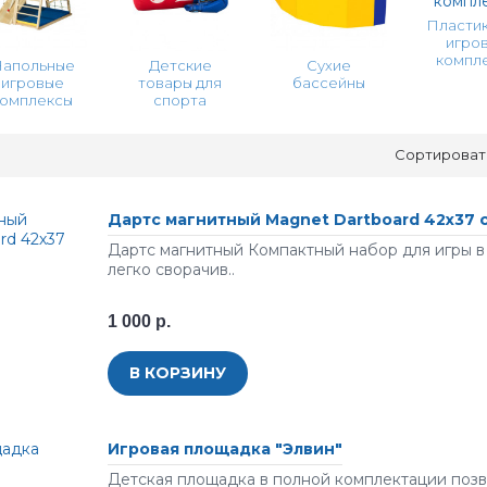
Пласти
игро
компл
апольные
Детские
Сухие
игровые
товары для
бассейны
комплексы
спорта
Сортироват
Дартс магнитный Magnet Dartboard 42х37 с
Дартс магнитный Компактный набор для игры в 
легко сворачив..
1 000 р.
В КОРЗИНУ
Игровая площадка "Элвин"
Детская площадка в полной комплектации позв