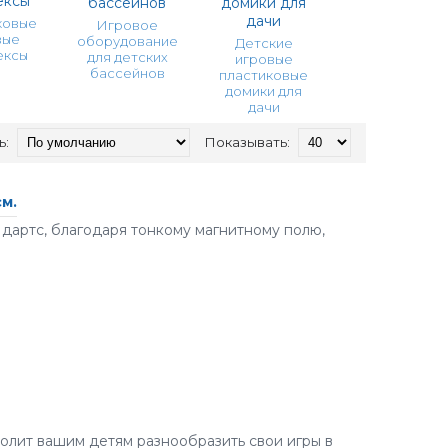
ковые
Игровое
вые
оборудование
Детские
ексы
для детских
игровые
бассейнов
пластиковые
домики для
дачи
ь:
Показывать:
м.
дартс, благодаря тонкому магнитному полю,
олит вашим детям разнообразить свои игры в