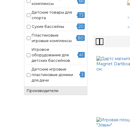
66
комплексы
Детские товары для
73
Н
спорта
20
Сухие бассейны
Пластиковые
80
игровые комплексы
Игровое
41
оборудование для
детских бассейнов
Детские игровые
3
пластиковые домики
для дачи
Производители