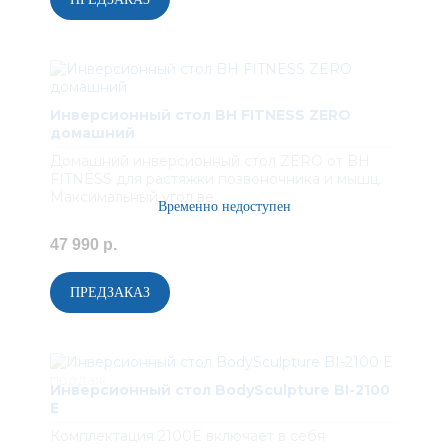
Инверсионный стол BH FITNESS ZERO
домашний
Домашний инверсионный стол ZERO от BH
FITNESS для растяжки позвоночника и мышц.
Максимальный угол ве..
47 990 р.
Инверсионный стол BodySculpture BI-2100
E
Комплектация 2100E включает в себя