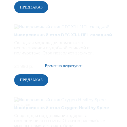
Инверсионный стол DFC XJ-I-11EL складной
Складная модель для домашнего
использования с удобной спинкой из
полиуретана. Стол позволяет зафикси..
21 990 р.
Инверсионный стол Oxygen Healthy Spine
Снаряд для поддержания здоровья
позвоночника и спины. Отлично расслабляет
мышцы, помогает снять боли..