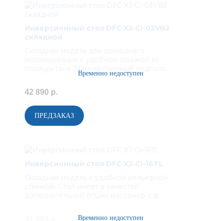
Инверсионный стол DFC XJ-CI-03VB2
складной
Складная модель для домашнего
использования с удобной спинкой из
полиуретана. Мягкий съемный подголо..
42 890 р.
Инверсионный стол DFC XJ-CI-16TL
Складная модель с удобной рельефной
спинкой. Стол имеет в качестве
дополнительной опции массажер с ф..
47 290 р.