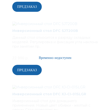
Инверсионный стол DFC SJ7200B
Данный стол относится к разряду складных
моделей. Регулировка и фиксация угла наклона
при занятии пр..
22 990 р.
Инверсионный стол DFC XJ-CI-01SLGR
Инверсионный стол для домашнего
применения. Новый цвет обивки - желтый с
серым. Стол позволяет вы..