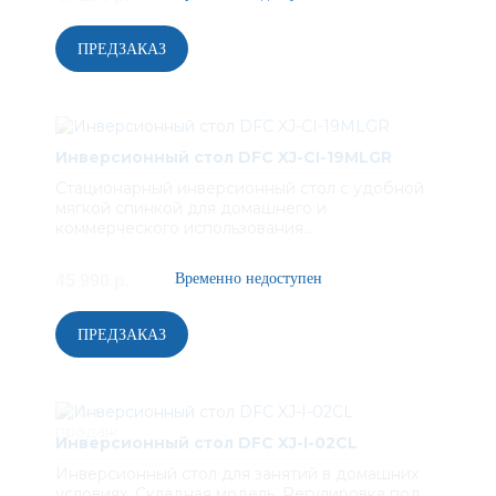
Инверсионный стол DFC XJ-CI-19MLGR
Стационарный инверсионный стол с удобной
мягкой спинкой для домашнего и
коммерческого использования...
45 990 р.
Инверсионный стол DFC XJ-I-02CL
Инверсионный стол для занятий в домашних
условиях. Складная модель. Регулировка под