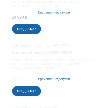
регулируемую в соответствии с ростом
пользователя спинку, а также..
24 990 р.
Инверсионный стол DFC 75306
Перед вами младшая модель в новой линейке
инверсионных столов от компании DFC.
Продуманная конструкц..
39 990 р.