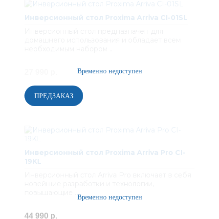
Инверсионный стол Proxima Arriva CI-01SL
Инверсионный стол предназначен для
домашнего использования и обладает всем
необходимым набором ..
27 990 р.
Инверсионный стол Proxima Arriva Pro CI-
19KL
Инверсионный стол Arriva Pro включает в себя
новейшие разработки и технологии,
повышающие ..
44 990 р.