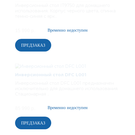
Инверсионный стол IT9750 для домашнего
использования. Корпус черного цвета, спинка
темно-синяя с ярк..
15 990 р.
Инверсионный стол DFC L001
Инверсионный стол DFC L001 предназначен
исключительно для домашнего использования.
Стационарная ..
85 990 р.