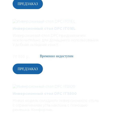
Инверсионный стол DFC IT01EL
Инверсионный стол DFC предназначен
исключительно для домашнего использования.
Удобная складная конст..
79 990 р.
Инверсионный стол DFC IT5500
Новая модель складного инверсионного стола
с ограничением угла наклона с помощью
ремешка. Комфортна..