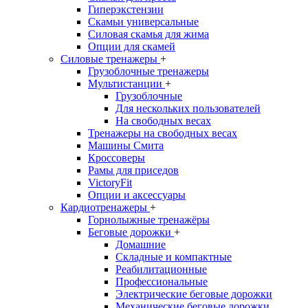
Гиперэкстензии
Скамьи универсальные
Силовая скамья для жима
Опции для скамей
Силовые тренажеры
+
Грузоблочные тренажеры
Мультистанции
+
Грузоблочные
Для нескольких пользователей
На свободных весах
Тренажеры на свободных весах
Машины Смита
Кроссоверы
Рамы для приседов
VictoryFit
Опции и аксессуары
Кардиотренажеры
+
Горнолыжные тренажёры
Беговые дорожки
+
Домашние
Складные и компактные
Реабилитационные
Профессиональные
Электрические беговые дорожки
Механические беговые дорожки