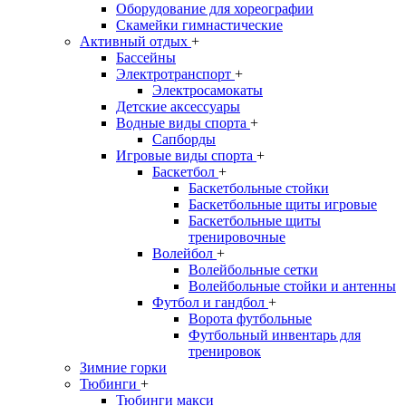
Оборудование для хореографии
Скамейки гимнастические
Активный отдых
+
Бассейны
Электротранспорт
+
Электросамокаты
Детские аксессуары
Водные виды спорта
+
Сапборды
Игровые виды спорта
+
Баскетбол
+
Баскетбольные стойки
Баскетбольные щиты игровые
Баскетбольные щиты
тренировочные
Волейбол
+
Волейбольные сетки
Волейбольные стойки и антенны
Футбол и гандбол
+
Ворота футбольные
Футбольный инвентарь для
тренировок
Зимние горки
Тюбинги
+
Тюбинги макси