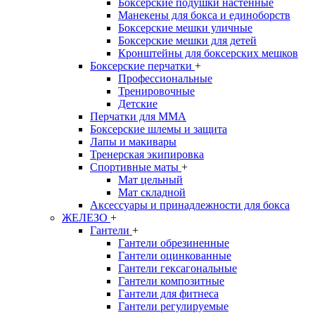
Боксерские подушки настенные
Манекены для бокса и единоборств
Боксерские мешки уличные
Боксерские мешки для детей
Кронштейны для боксерских мешков
Боксерские перчатки
+
Профессиональные
Тренировочные
Детские
Перчатки для MMA
Боксерские шлемы и защита
Лапы и макивары
Тренерская экипировка
Спортивные маты
+
Мат цельный
Мат складной
Аксессуары и принадлежности для бокса
ЖЕЛЕЗО
+
Гантели
+
Гантели обрезиненные
Гантели оцинкованные
Гантели гексагональные
Гантели композитные
Гантели для фитнеса
Гантели регулируемые