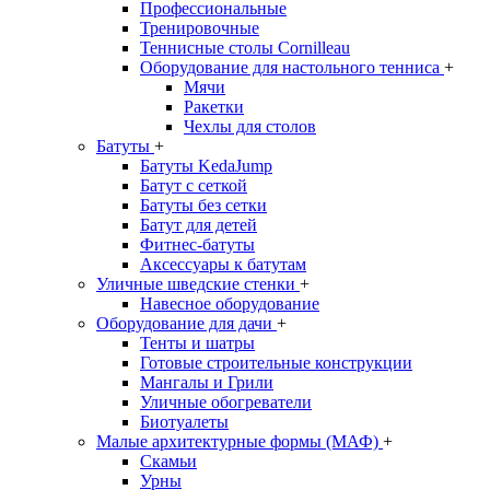
Профессиональные
Тренировочные
Теннисные столы Cornilleau
Оборудование для настольного тенниса
+
Мячи
Ракетки
Чехлы для столов
Батуты
+
Батуты KedaJump
Батут с сеткой
Батуты без сетки
Батут для детей
Фитнес-батуты
Аксессуары к батутам
Уличные шведские стенки
+
Навесное оборудование
Оборудование для дачи
+
Тенты и шатры
Готовые строительные конструкции
Мангалы и Грили
Уличные обогреватели
Биотуалеты
Малые архитектурные формы (МАФ)
+
Скамьи
Урны