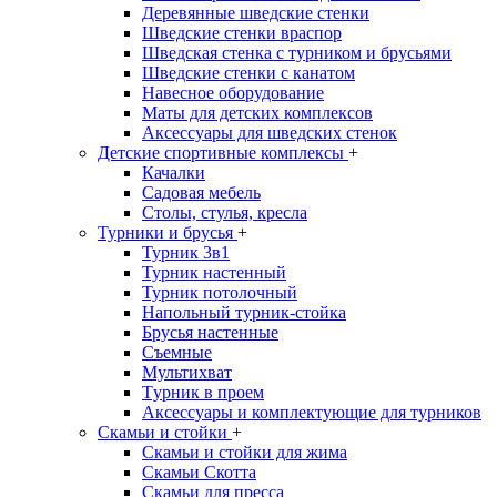
Деревянные шведские стенки
Шведские стенки враспор
Шведская стенка с турником и брусьями
Шведские стенки с канатом
Навесное оборудование
Маты для детских комплексов
Аксессуары для шведских стенок
Детские спортивные комплексы
+
Качалки
Садовая мебель
Столы, стулья, кресла
Турники и брусья
+
Турник 3в1
Турник настенный
Турник потолочный
Напольный турник-стойка
Брусья настенные
Съемные
Мультихват
Tурник в проем
Аксессуары и комплектующие для турников
Скамьи и стойки
+
Скамьи и стойки для жима
Скамьи Скотта
Скамьи для пресса