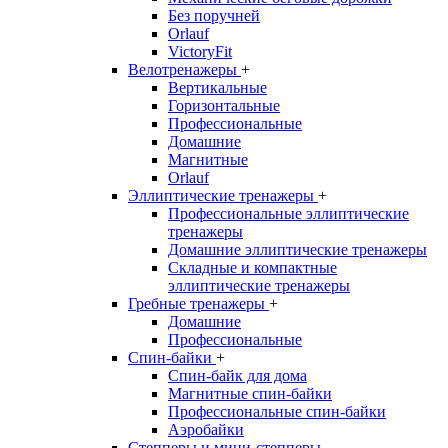
Без поручней
Orlauf
VictoryFit
Велотренажеры
+
Вертикальные
Горизонтальные
Профессиональные
Домашние
Магнитные
Orlauf
Эллиптические тренажеры
+
Профессиональные эллиптические
тренажеры
Домашние эллиптические тренажеры
Складные и компактные
эллиптические тренажеры
Гребные тренажеры
+
Домашние
Профессиональные
Спин-байки
+
Спин-байк для дома
Магнитные спин-байки
Профессиональные спин-байки
Аэробайки
Степперы и мини-степперы