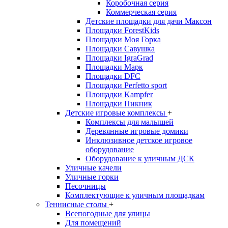
Коробочная серия
Коммерческая серия
Детские площадки для дачи Максон
Площадки ForestKids
Площадки Моя Горка
Площадки Савушка
Площадки IgraGrad
Площадки Марк
Площадки DFC
Площадки Perfetto sport
Площадки Kampfer
Площадки Пикник
Детские игровые комплексы
+
Комплексы для малышей
Деревянные игровые домики
Инклюзивное детское игровое
оборудование
Оборудование к уличным ДСК
Уличные качели
Уличные горки
Песочницы
Комплектующие к уличным площадкам
Теннисные столы
+
Всепогодные для улицы
Для помещений