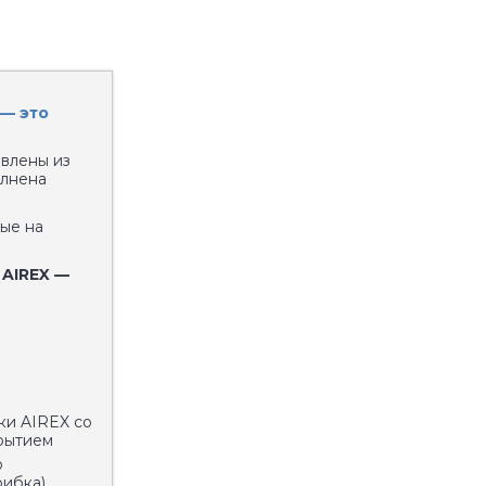
 — это
овлены из
олнена
ные на
 AIREX —
ки AIREX со
рытием
о
рибка)