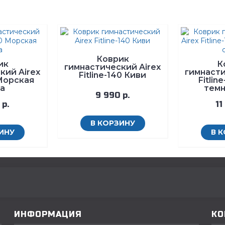
Коврик
ик
К
гимнастический Airex
кий Airex
гимнасти
Fitline-140 Киви
 Морская
Fitlin
а
тем
9 990 р.
 р.
11
В КОРЗИНУ
ИНУ
В 
ИНФОРМАЦИЯ
КО