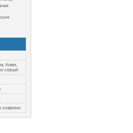
нная
ских
а, Киви,
но-серый
м
X
е коврики