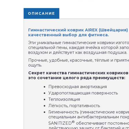
ОПИСАНИЕ
Гимнастический коврик AIREX (Швейцария)
качественный выбор для фитнеса.
Эти уникальные гимнастические коврики изгот
специальной пены, каждая ячейка которой зап
воздухом и действует как воздушная подушка.
Прочные, удобные, красочные, тёплые и прият
ощупь.
Секрет качества гимнастических ковриков
это сочетание целого ряда преимуществ:
Превосходная амортизация
Ударопоглащающая поверхность
Теплоизоляция
Лёгкость, портативность
Гигиеничность (гимнастические коври
специальным антибактериальным пок
®
SANITIZED
обеспечивают постоянн
действующую защиту от бактерий и г