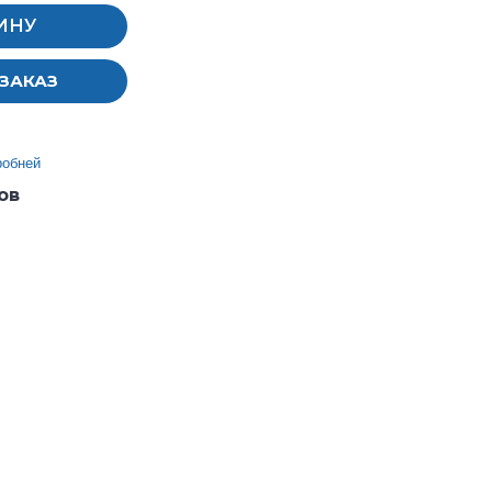
ИНУ
ЗАКАЗ
робней
ов