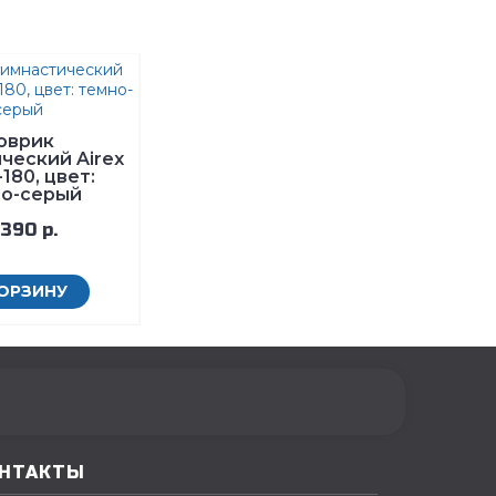
оврик
ческий Airex
e-180, цвет:
но-серый
 390 р.
КОРЗИНУ
НТАКТЫ