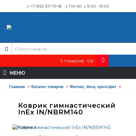
+7 (812) 317-75-18
ПН-ВС с 9:00 - 19:00
0 товар(ов) - 0 р.
МЕНЮ
Главная
Каталог товаров
Фитнес, йога, кроссфит
Йога и
Коврик гимнастический
InEx IN/NBRM140