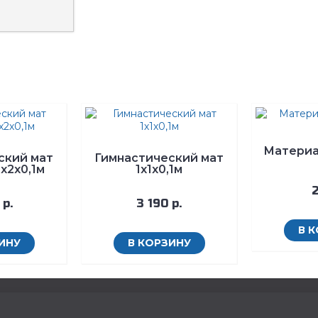
Материа
ский мат
Гимнастический мат
х2х0,1м
1х1х0,1м
2
 р.
3 190 р.
В 
ИНУ
В КОРЗИНУ