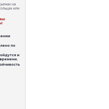
дъемах на
ольцах или
ваш
ы!
нении
лено по
зойдутся и
 времени.
тойчивость