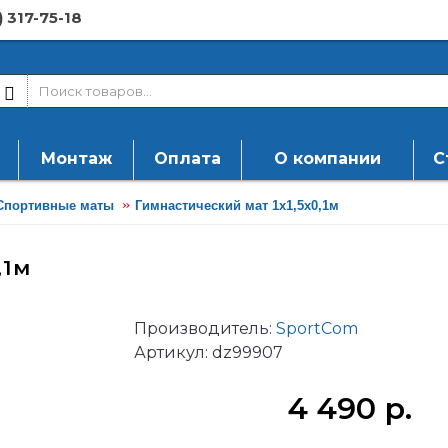
) 317-75-18
Монтаж
Оплата
О компании
С
Спортивные маты
Гимнастический мат 1х1,5х0,1м
,1м
Производитель:
SportCom
Артикул:
dz99907
4 490 р.