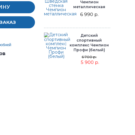
Чемпион
ИНУ
металлическая
6 990 р.
ЗАКАЗ
Детский
спортивный
робней
комплекс Чемпион
Профи (белый)
ов
6 700 р.
5 900 р.