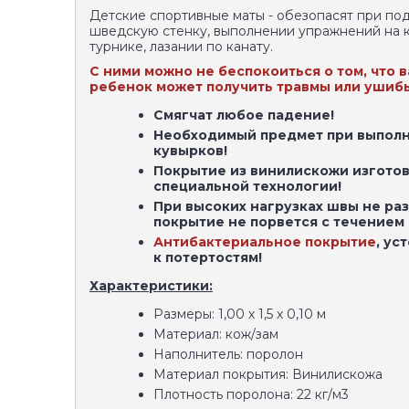
Детские спортивные маты - обезопасят при по
шведскую стенку, выполнении упражнений на к
турнике, лазании по канату.
С ними можно не беспокоиться о том, что 
ребенок может получить травмы или ушиб
Смягчат любое падение!
Необходимый предмет при выпол
кувырков!
Покрытие из винилискожи изготов
специальной технологии!
При высоких нагрузках швы не ра
покрытие не порвется с течением
Антибактериальное покрытие
, ус
к потертостям!
Характеристики:
Размеры: 1,00 х 1,5 х 0,10 м
Материал: кож/зам
Наполнитель: поролон
Материал покрытия: Винилискожа
Плотность поролона: 22 кг/м3