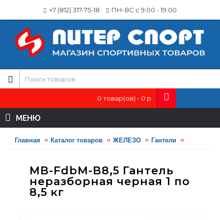
+7 (812) 317-75-18
ПН-ВС с 9:00 - 19:00
0 товар(ов) - 0 р.
МЕНЮ
Главная
Каталог товаров
ЖЕЛЕЗО
Гантели
MB-FdbM-B8
MB-FdbM-B8,5 Гантель
неразборная черная 1 по
8,5 кг