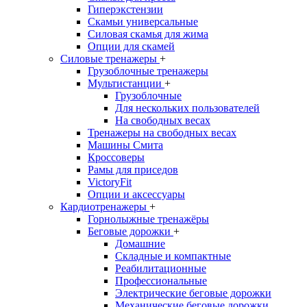
Гиперэкстензии
Скамьи универсальные
Силовая скамья для жима
Опции для скамей
Силовые тренажеры
+
Грузоблочные тренажеры
Мультистанции
+
Грузоблочные
Для нескольких пользователей
На свободных весах
Тренажеры на свободных весах
Машины Смита
Кроссоверы
Рамы для приседов
VictoryFit
Опции и аксессуары
Кардиотренажеры
+
Горнолыжные тренажёры
Беговые дорожки
+
Домашние
Складные и компактные
Реабилитационные
Профессиональные
Электрические беговые дорожки
Механические беговые дорожки