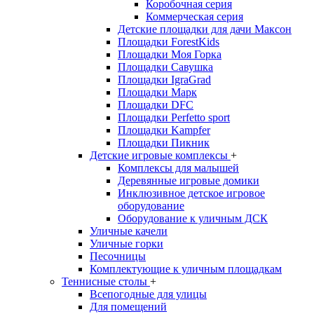
Коробочная серия
Коммерческая серия
Детские площадки для дачи Максон
Площадки ForestKids
Площадки Моя Горка
Площадки Савушка
Площадки IgraGrad
Площадки Марк
Площадки DFC
Площадки Perfetto sport
Площадки Kampfer
Площадки Пикник
Детские игровые комплексы
+
Комплексы для малышей
Деревянные игровые домики
Инклюзивное детское игровое
оборудование
Оборудование к уличным ДСК
Уличные качели
Уличные горки
Песочницы
Комплектующие к уличным площадкам
Теннисные столы
+
Всепогодные для улицы
Для помещений