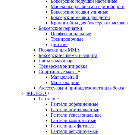
Боксерские подушки настенные
Манекены для бокса и единоборств
Боксерские мешки уличные
Боксерские мешки для детей
Кронштейны для боксерских мешков
Боксерские перчатки
+
Профессиональные
Тренировочные
Детские
Перчатки для MMA
Боксерские шлемы и защита
Лапы и макивары
Тренерская экипировка
Спортивные маты
+
Мат цельный
Мат складной
Аксессуары и принадлежности для бокса
ЖЕЛЕЗО
+
Гантели
+
Гантели обрезиненные
Гантели оцинкованные
Гантели гексагональные
Гантели композитные
Гантели для фитнеса
Гантели регулируемые