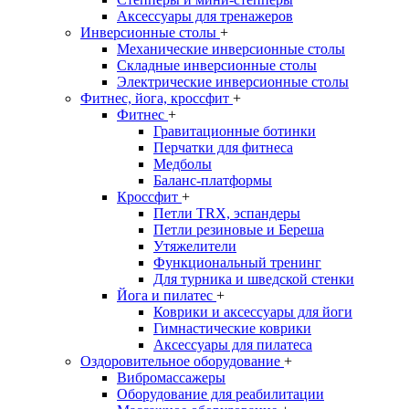
Аксессуары для тренажеров
Инверсионные столы
+
Механические инверсионные столы
Складные инверсионные столы
Электрические инверсионные столы
Фитнес, йога, кроссфит
+
Фитнес
+
Гравитационные ботинки
Перчатки для фитнеса
Медболы
Баланс-платформы
Кроссфит
+
Петли TRX, эспандеры
Петли резиновые и Береша
Утяжелители
Функциональный тренинг
Для турника и шведской стенки
Йога и пилатес
+
Коврики и аксессуары для йоги
Гимнастические коврики
Аксессуары для пилатеса
Оздоровительное оборудование
+
Вибромассажеры
Оборудование для реабилитации