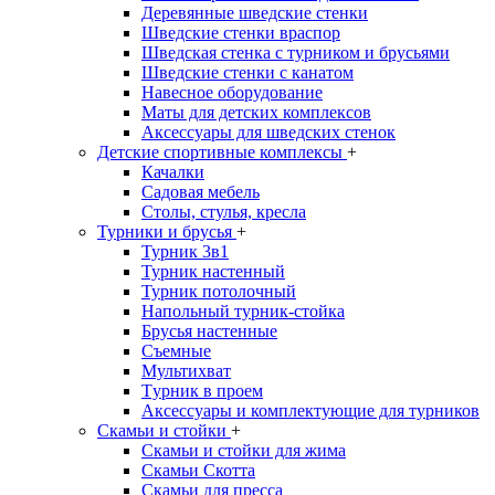
Деревянные шведские стенки
Шведские стенки враспор
Шведская стенка с турником и брусьями
Шведские стенки с канатом
Навесное оборудование
Маты для детских комплексов
Аксессуары для шведских стенок
Детские спортивные комплексы
+
Качалки
Садовая мебель
Столы, стулья, кресла
Турники и брусья
+
Турник 3в1
Турник настенный
Турник потолочный
Напольный турник-стойка
Брусья настенные
Съемные
Мультихват
Tурник в проем
Аксессуары и комплектующие для турников
Скамьи и стойки
+
Скамьи и стойки для жима
Скамьи Скотта
Скамьи для пресса