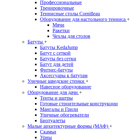
Профессиональные
Тренировочные
Теннисные столы Cornilleau
Оборудование для настольного тенниса
+
Мячи
Ракетки
Чехлы для столов
Батуты
+
Батуты KedaJump
Батут с сеткой
Батуты без сетки
Батут для детей
Фитнес-батуты
Аксессуары к батутам
Уличные шведские стенки
+
Навесное оборудование
Оборудование для дачи
+
Тенты и шатры
Готовые строительные конструкции
Мангалы и Грили
Уличные обогреватели
Биотуалеты
Малые архитектурные формы (МАФ)
+
Скамьи
Урны