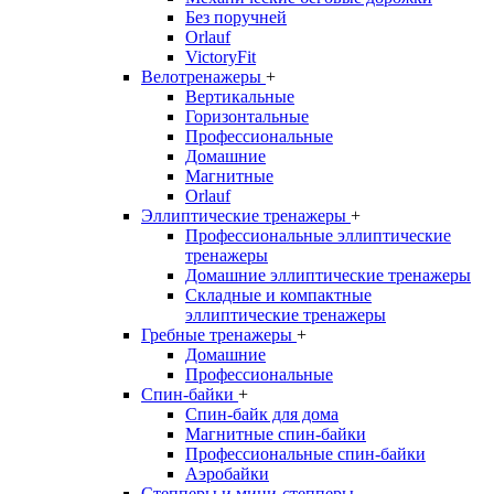
Без поручней
Orlauf
VictoryFit
Велотренажеры
+
Вертикальные
Горизонтальные
Профессиональные
Домашние
Магнитные
Orlauf
Эллиптические тренажеры
+
Профессиональные эллиптические
тренажеры
Домашние эллиптические тренажеры
Складные и компактные
эллиптические тренажеры
Гребные тренажеры
+
Домашние
Профессиональные
Спин-байки
+
Спин-байк для дома
Магнитные спин-байки
Профессиональные спин-байки
Аэробайки
Степперы и мини-степперы