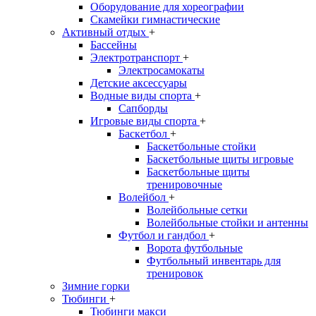
Оборудование для хореографии
Скамейки гимнастические
Активный отдых
+
Бассейны
Электротранспорт
+
Электросамокаты
Детские аксессуары
Водные виды спорта
+
Сапборды
Игровые виды спорта
+
Баскетбол
+
Баскетбольные стойки
Баскетбольные щиты игровые
Баскетбольные щиты
тренировочные
Волейбол
+
Волейбольные сетки
Волейбольные стойки и антенны
Футбол и гандбол
+
Ворота футбольные
Футбольный инвентарь для
тренировок
Зимние горки
Тюбинги
+
Тюбинги макси