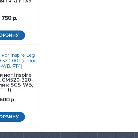
я тяга YTX3
 750 р.
КОРЗИНУ
 ног Inspire
k GM520-320-
ия к SCS-WB,
FT-1)
600 р.
КОРЗИНУ