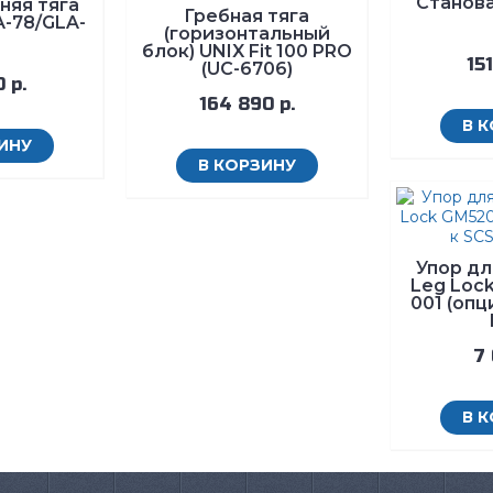
Станова
няя тяга
Гребная тяга
A-78/GLA-
(горизонтальный
блок) UNIX Fit 100 PRO
151
(UC-6706)
 р.
164 890 р.
В 
ИНУ
В КОРЗИНУ
Упор для
Leg Loc
001 (опц
7 
В 