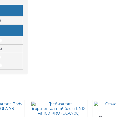
)
)
.)
)
)