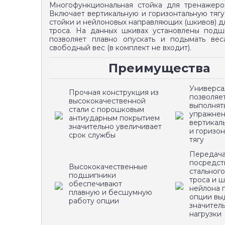
Многофункциональная стойка для тренажеро
Включает вертикальную и горизонтальную тягу
стойки и нейлоновых направляющих (шкивов) д
троса. На данных шкивах установлены подш
позволяет плавно опускать и подымать веса
свободный вес (в комплект не входит).
Преимущества
Универса
Прочная конструкция из
позволяе
высококачественной
выполнят
стали с порошковым
упражнен
антиударным покрытием
вертикал
значительно увеличивает
и горизо
срок службы
тягу
Передача
посредст
Высококачественные
стального
подшипники
троса и ш
обеспечивают
нейлона 
плавную и бесшумную
опции вы
работу опции
значител
нагрузки