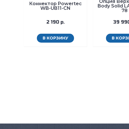
Опция Верх
Коннектор Powertec
Body Solid L
WB-UB11-CN
78
2 190 р.
39 990
В КОРЗИНУ
В КОРЗ