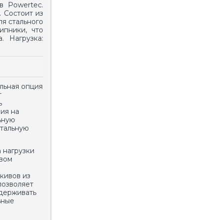
в Powertec.
. Состоит из
ля стального
ипники, что
. Нагрузка:
льная опция
т
ь
ия на
ьную
нтальную
 нагрузки
вом
кивов из
позволяет
держивать
ьные