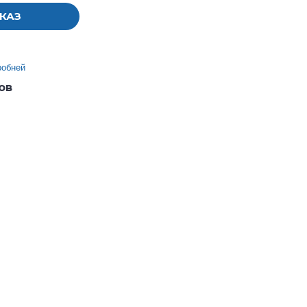
КАЗ
робней
ов