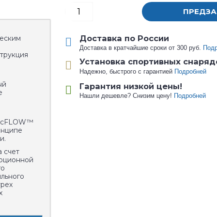
ПРЕДЗА
Доставка по России
ческим
Доставка в кратчайшие сроки от 300 руб.
Под
трукция
Установка спортивных снаряд
Надежно, быстрого с гарантией
Подробней
ый
Гарантия низкой цены!
е
Нашли дешевле? Снизим цену!
Подробней
gicFLOW™
инципе
и.
а счет
ерционной
го
ильного
трех
х