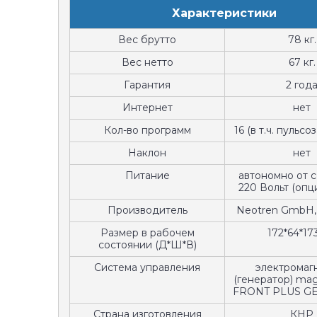
Характеристики
Вес брутто
78 кг.
Вес нетто
67 кг.
Гарантия
2 год
Интернет
нет
Кол-во программ
16 (в т.ч. пульс
Наклон
нет
Питание
автономно от с
220 Вольт (опц
Производитель
Neotren GmbH,
Размер в рабочем
172*64*173
состоянии (Д*Ш*В)
Система управления
электромаг
(генератор) m
FRONT PLUS G
Страна изготовления
КНР