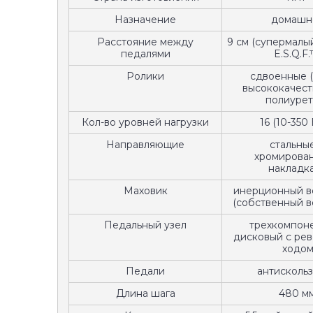
Назначение
домашн
Расстояние между
9 см (супермалы
педалями
E.S.Q.F.
Ролики
сдвоенные (
высококачест
полиурет
Кол-во уровней нагрузки
16 (10-350 
Направляющие
стальные
хромирова
накладк
Маховик
инерционный ве
(собственный ве
Педальный узел
трехкомпон
дисковый с ре
ходо
Педали
антисколь
Длина шага
480 мм