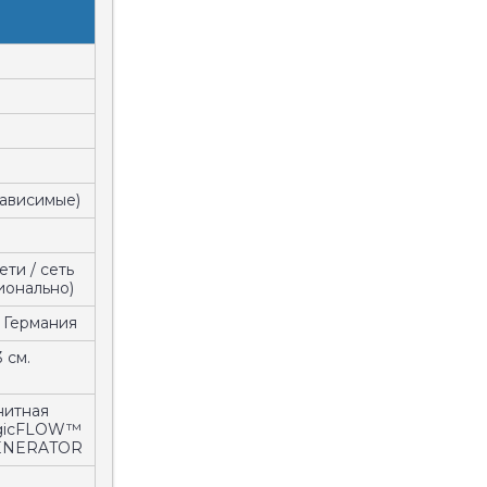
а
озависимые)
ети / сеть
ионально)
 Германия
 см.
нитная
agicFLOW™
ENERATOR