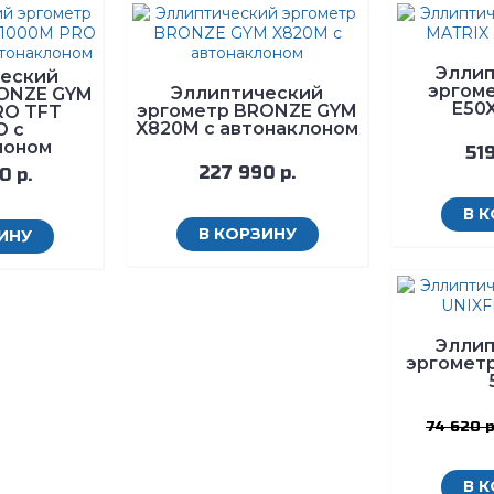
Элли
еский
эргом
Эллиптический
ONZE GYM
E50X
эргометр BRONZE GYM
RO TFT
X820M с автонаклоном
O с
лоном
519
227 990 р.
0 р.
В 
В КОРЗИНУ
ИНУ
Элли
эргометр
74 620 р
В 