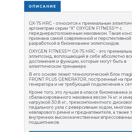
ОПИСАНИЕ
GX-75 HRC - относится к премиальным эллипти
эргометрам серии “X” OXYGEN FITNESS™ с
переднерасположенным маховиком. Такая конс
признана самой современной и перспективной
разработкой в биомеханике эллипсоидов.
OXYGEN FITNESS™ GX-75 HRC - это премиальн
эллипсоид, воплощающий в себе абсолютно вс
достижения и функции, которые могут быть в
эллиптическом тренажере.
В его основе лежит т
ехнологический блок ma
FRONT PLUS GENERATOR, построенный на пр
генератора и не требующий подключения к сет
Кроме того, это лучшая в классе биомеханика з
сбалансированного маховика весом 14 кг. и ин
нагрузкой 30.8 кг., трехкомпонентного дисково
педального узла с реверсивным ходом, многож
кевларового ремня и преднатяжителя, а также 
внутренних высококачественных впрессованны
подшипников.