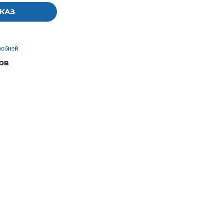
КАЗ
робней
ов