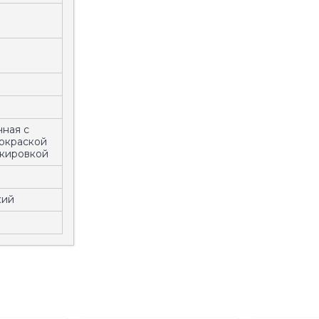
.
ная с
окраской
акировкой
кий