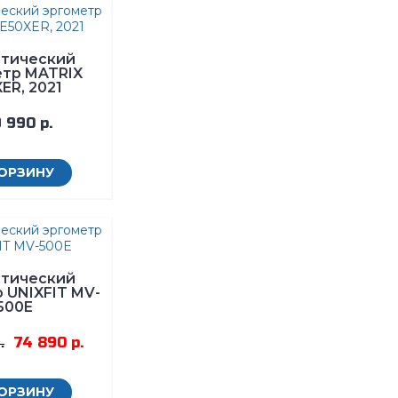
птический
етр MATRIX
ER, 2021
 990 р.
КОРЗИНУ
птический
 UNIXFIT MV-
500E
74 890 р.
.
КОРЗИНУ