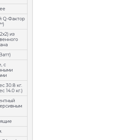
ее
й Q-Фактор
™)
2х2) из
венного
ана
Ватт)
, с
нными
ами
с 30.8 кг.
с 14.0 кг.)
ентный
версивным
м
зящие
.