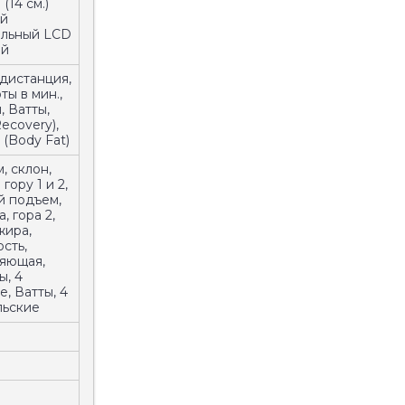
(14 см.)
й
альный LCD
ей
 дистанция,
ты в мин.,
, Ватты,
ecovery),
(Body Fat)
, склон,
гору 1 и 2,
ой подъем,
, гора 2,
жира,
сть,
яющая,
ы, 4
, Ватты, 4
льские