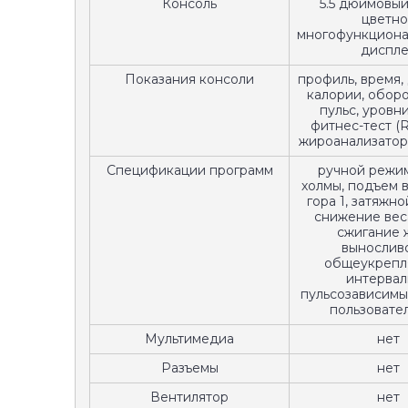
Консоль
5.5 дюймовый 
цветно
многофункцион
диспл
Показания консоли
профиль, время,
калории, оборо
пульс, уровни
фитнес-тест (R
жироанализатор 
Спецификации программ
ручной режим
холмы, подъем в 
гора 1, затяжн
снижение веса
сжигание 
выносливо
общеукрепл
интервал
пульсозависимые
пользовате
Мультимедиа
нет
Разъемы
нет
Вентилятор
нет