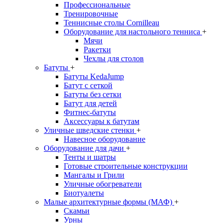
Профессиональные
Тренировочные
Теннисные столы Cornilleau
Оборудование для настольного тенниса
+
Мячи
Ракетки
Чехлы для столов
Батуты
+
Батуты KedaJump
Батут с сеткой
Батуты без сетки
Батут для детей
Фитнес-батуты
Аксессуары к батутам
Уличные шведские стенки
+
Навесное оборудование
Оборудование для дачи
+
Тенты и шатры
Готовые строительные конструкции
Мангалы и Грили
Уличные обогреватели
Биотуалеты
Малые архитектурные формы (МАФ)
+
Скамьи
Урны