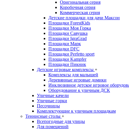
Оригинальная серия
Коробочная серия
Коммерческая серия
Детские площадки для дачи Максон
Площадки ForestKids
Площадки Моя Горка
Площадки Савушка
Площадки IgraGrad
Площадки Марк
Площадки DFC
Площадки Perfetto sport
Площадки Kampfer
Площадки Пикник
Детские игровые комплексы
+
Комплексы для малышей
Деревянные игровые домики
Инклюзивное детское игровое оборудов
Оборудование к уличным ДСК
Уличные качели
Уличные горки
Песочницы
Комплектующие к уличным площадкам
Теннисные столы
+
Всепогодные для улицы
Для помещений