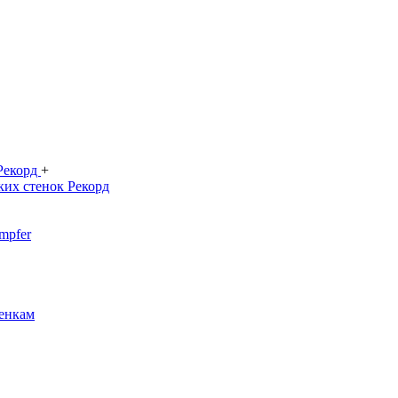
 Рекорд
+
ких стенок Рекорд
mpfer
енкам