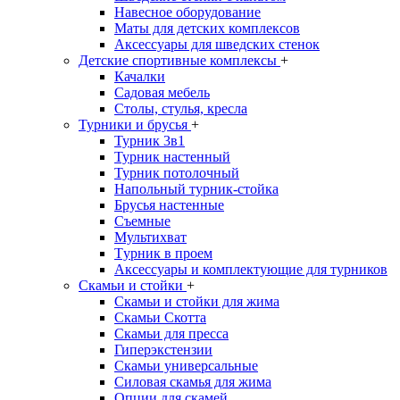
Навесное оборудование
Маты для детских комплексов
Аксессуары для шведских стенок
Детские спортивные комплексы
+
Качалки
Садовая мебель
Столы, стулья, кресла
Турники и брусья
+
Турник 3в1
Турник настенный
Турник потолочный
Напольный турник-стойка
Брусья настенные
Съемные
Мультихват
Tурник в проем
Аксессуары и комплектующие для турников
Скамьи и стойки
+
Скамьи и стойки для жима
Скамьи Скотта
Скамьи для пресса
Гиперэкстензии
Скамьи универсальные
Силовая скамья для жима
Опции для скамей