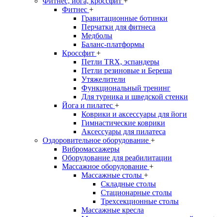
Фитнес, йога, кроссфит
+
Фитнес
+
Гравитационные ботинки
Перчатки для фитнеса
Медболы
Баланс-платформы
Кроссфит
+
Петли TRX, эспандеры
Петли резиновые и Береша
Утяжелители
Функциональный тренинг
Для турника и шведской стенки
Йога и пилатес
+
Коврики и аксессуары для йоги
Гимнастические коврики
Аксессуары для пилатеса
Оздоровительное оборудование
+
Вибромассажеры
Оборудование для реабилитации
Массажное оборудование
+
Массажные столы
+
Складные столы
Стационарные столы
Трехсекционные столы
Массажные кресла