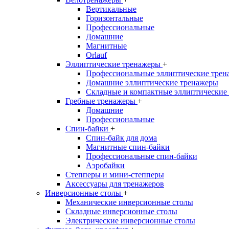
Вертикальные
Горизонтальные
Профессиональные
Домашние
Магнитные
Orlauf
Эллиптические тренажеры
+
Профессиональные эллиптические трен
Домашние эллиптические тренажеры
Складные и компактные эллиптические
Гребные тренажеры
+
Домашние
Профессиональные
Спин-байки
+
Спин-байк для дома
Магнитные спин-байки
Профессиональные спин-байки
Аэробайки
Степперы и мини-степперы
Аксессуары для тренажеров
Инверсионные столы
+
Механические инверсионные столы
Складные инверсионные столы
Электрические инверсионные столы