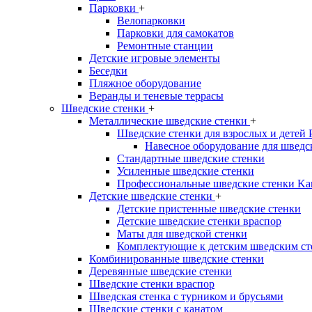
Парковки
+
Велопарковки
Парковки для самокатов
Ремонтные станции
Детские игровые элементы
Беседки
Пляжное оборудование
Веранды и теневые террасы
Шведские стенки
+
Металлические шведские стенки
+
Шведские стенки для взрослых и детей
Навесное оборудование для шведс
Стандартные шведские стенки
Усиленные шведские стенки
Профессиональные шведские стенки Ka
Детские шведские стенки
+
Детские пристенные шведские стенки
Детские шведские стенки враспор
Маты для шведской стенки
Комплектующие к детским шведским ст
Комбинированные шведские стенки
Деревянные шведские стенки
Шведские стенки враспор
Шведская стенка с турником и брусьями
Шведские стенки с канатом