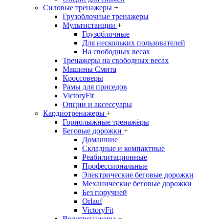
Силовые тренажеры
+
Грузоблочные тренажеры
Мультистанции
+
Грузоблочные
Для нескольких пользователей
На свободных весах
Тренажеры на свободных весах
Машины Смита
Кроссоверы
Рамы для приседов
VictoryFit
Опции и аксессуары
Кардиотренажеры
+
Горнолыжные тренажёры
Беговые дорожки
+
Домашние
Складные и компактные
Реабилитационные
Профессиональные
Электрические беговые дорожки
Механические беговые дорожки
Без поручней
Orlauf
VictoryFit
Велотренажеры
+