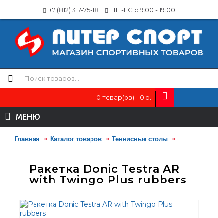
+7 (812) 317-75-18
ПН-ВС с 9:00 - 19:00
0 товар(ов) - 0 р.
МЕНЮ
Главная
Каталог товаров
Теннисные столы
Оборудовани
Ракетка Donic Testra AR
with Twingo Plus rubbers