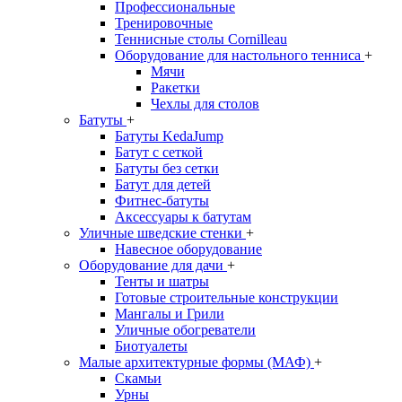
Профессиональные
Тренировочные
Теннисные столы Cornilleau
Оборудование для настольного тенниса
+
Мячи
Ракетки
Чехлы для столов
Батуты
+
Батуты KedaJump
Батут с сеткой
Батуты без сетки
Батут для детей
Фитнес-батуты
Аксессуары к батутам
Уличные шведские стенки
+
Навесное оборудование
Оборудование для дачи
+
Тенты и шатры
Готовые строительные конструкции
Мангалы и Грили
Уличные обогреватели
Биотуалеты
Малые архитектурные формы (МАФ)
+
Скамьи
Урны