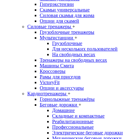
Гиперэкстензии
Скамьи универсальные
Силовая скамья для жима
Опции для скамей
Силовые тренажеры
+
Грузоблочные тренажеры
Мультистанции
+
Грузоблочные
Для нескольких пользователей
На свободных весах
Тренажеры на свободных весах
Машины Смита
Кроссоверы
Рамы для приседов
VictoryFit
Опции и аксессуары
Кардиотренажеры
+
Горнолыжные тренажёры
Беговые дорожки
+
Домашние
Складные и компактные
Реабилитационные
Профессиональные
Электрические беговые дорожки
Механические беговые дорожки