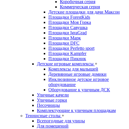
Коробочная серия
Коммерческая серия
Детские площадки для дачи Максон
Площадки ForestKids
Площадки Моя Горка
Площадки Савушка
Площадки IgraGrad
Площадки Марк
Площадки DFC
Площадки Perfetto sport
Площадки Kampfer
Площадки Пикник
Детские игровые комплексы
+
Комплексы для малышей
Деревянные игровые домики
Инклюзивное детское игровое
оборудование
Оборудование к уличным ДСК
Уличные качели
Уличные горки
Песочницы
Комплектующие к уличным площадкам
Теннисные столы
+
Всепогодные для улицы
Для помещений