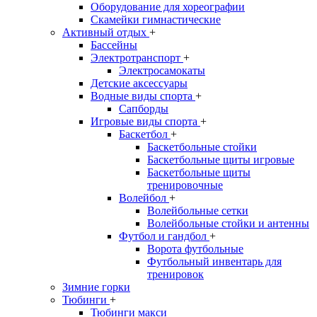
Оборудование для хореографии
Скамейки гимнастические
Активный отдых
+
Бассейны
Электротранспорт
+
Электросамокаты
Детские аксессуары
Водные виды спорта
+
Сапборды
Игровые виды спорта
+
Баскетбол
+
Баскетбольные стойки
Баскетбольные щиты игровые
Баскетбольные щиты
тренировочные
Волейбол
+
Волейбольные сетки
Волейбольные стойки и антенны
Футбол и гандбол
+
Ворота футбольные
Футбольный инвентарь для
тренировок
Зимние горки
Тюбинги
+
Тюбинги макси