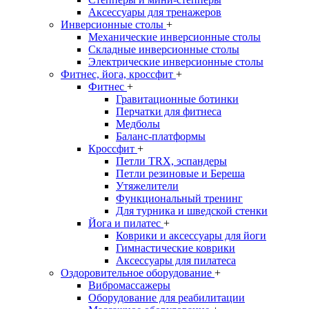
Аксессуары для тренажеров
Инверсионные столы
+
Механические инверсионные столы
Складные инверсионные столы
Электрические инверсионные столы
Фитнес, йога, кроссфит
+
Фитнес
+
Гравитационные ботинки
Перчатки для фитнеса
Медболы
Баланс-платформы
Кроссфит
+
Петли TRX, эспандеры
Петли резиновые и Береша
Утяжелители
Функциональный тренинг
Для турника и шведской стенки
Йога и пилатес
+
Коврики и аксессуары для йоги
Гимнастические коврики
Аксессуары для пилатеса
Оздоровительное оборудование
+
Вибромассажеры
Оборудование для реабилитации