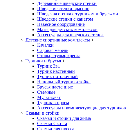
Деревянные шведские стенки
Шведские стенки враспор
Шведская стенка с турником и брусьями
Шведские стенки с канатом
Навесное оборудование
Маты для детских комплексов
Аксессуары для шведских стенок
Детские спортивные комплексы
+
Качалки
Садовая мебель
Столы, стулья, кресла
Турники и брусья
+
Турник 3в1
Турник настенный
Турник потолочный
Напольный турник-стойка
Брусья настенные
Съемные
Мультихват
Tурник в проем
Аксессуары и комплектующие для турников
Скамьи и стойки
+
Скамьи и стойки для жима
Скамьи Скотта
Скамьи для пресса