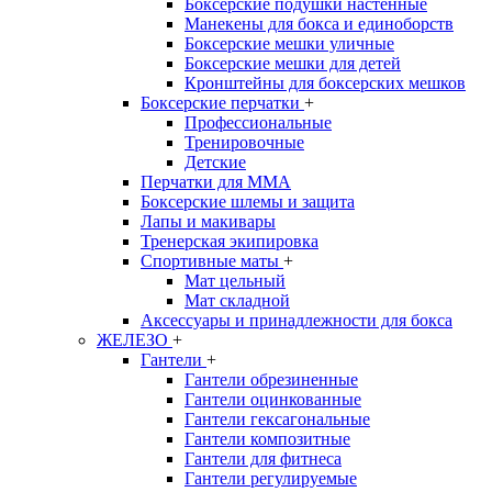
Боксерские подушки настенные
Манекены для бокса и единоборств
Боксерские мешки уличные
Боксерские мешки для детей
Кронштейны для боксерских мешков
Боксерские перчатки
+
Профессиональные
Тренировочные
Детские
Перчатки для MMA
Боксерские шлемы и защита
Лапы и макивары
Тренерская экипировка
Спортивные маты
+
Мат цельный
Мат складной
Аксессуары и принадлежности для бокса
ЖЕЛЕЗО
+
Гантели
+
Гантели обрезиненные
Гантели оцинкованные
Гантели гексагональные
Гантели композитные
Гантели для фитнеса
Гантели регулируемые