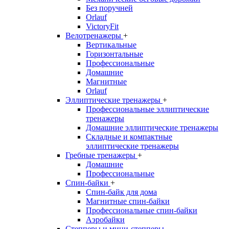
Без поручней
Orlauf
VictoryFit
Велотренажеры
+
Вертикальные
Горизонтальные
Профессиональные
Домашние
Магнитные
Orlauf
Эллиптические тренажеры
+
Профессиональные эллиптические
тренажеры
Домашние эллиптические тренажеры
Складные и компактные
эллиптические тренажеры
Гребные тренажеры
+
Домашние
Профессиональные
Спин-байки
+
Спин-байк для дома
Магнитные спин-байки
Профессиональные спин-байки
Аэробайки
Степперы и мини-степперы