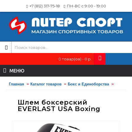
+7 (812) 317-75-18
ПН-ВС с 9:00 - 19:00
0 товар(ов) - 0 р.
МЕНЮ
Главная
Каталог товаров
Бокс и Единоборства
Боксерс
Шлем боксерский
EVERLAST USA Boxing