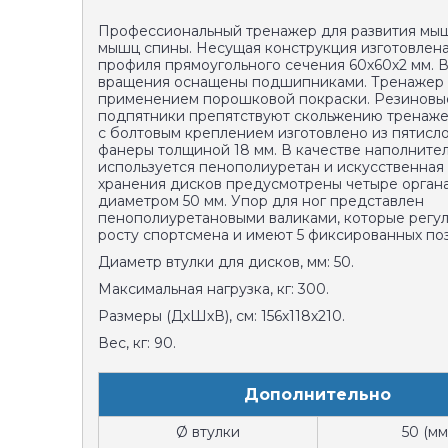
Профессиональный тренажер для развития мыш
мышц спины. Несущая конструкция изготовлена
профиля прямоугольного сечения 60х60х2 мм. В
вращения оснащены подшипниками. Тренажер
применением порошковой покраски. Резиновы
подпятники препятствуют скольжению тренаже
с болтовым креплением изготовлено из пятисл
фанеры толщиной 18 мм. В качестве наполните
используется пенополиуретан и искусственная 
хранения дисков предусмотрены четыре орган
диаметром 50 мм. Упор для ног представлен
пенополиуретановыми валиками, которые регу
росту спортсмена и имеют 5 фиксированных по
Диаметр втулки для дисков, мм: 50.
Максимальная нагрузка, кг: 300.
Размеры (ДхШхВ), см: 156х118х210.
Вес, кг: 90.
Дополнительно
Ø втулки
50 (мм