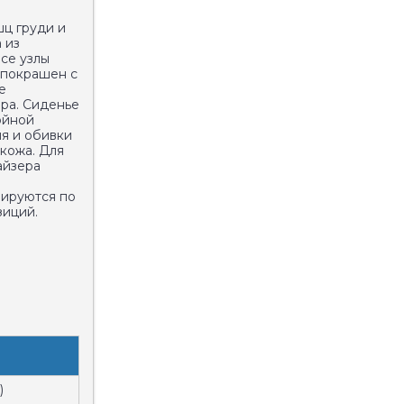
ц груди и
 из
се узлы
 покрашен с
е
ра. Сиденье
ойной
ля и обивки
кожа. Для
айзера
лируются по
зиций.
)