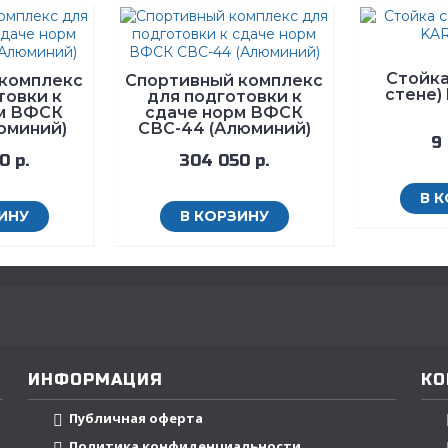
Стойка
комплекс
Спортивный комплекс
стене)
товки к
для подготовки к
м ВФСК
сдаче норм ВФСК
юминий)
СВС-44 (Алюминий)
9 
0 р.
304 050 р.
В 
ИНУ
В КОРЗИНУ
ИНФОРМАЦИЯ
КО
Публичная оферта
Политика конфиденциальности