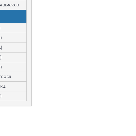
я дисков
)
)
.)
)
)
торса
кц.
)