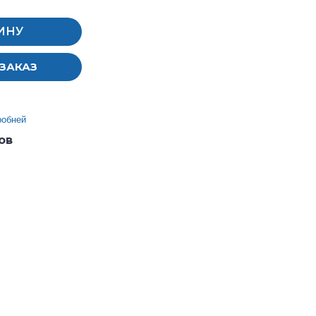
ИНУ
ЗАКАЗ
робней
ов