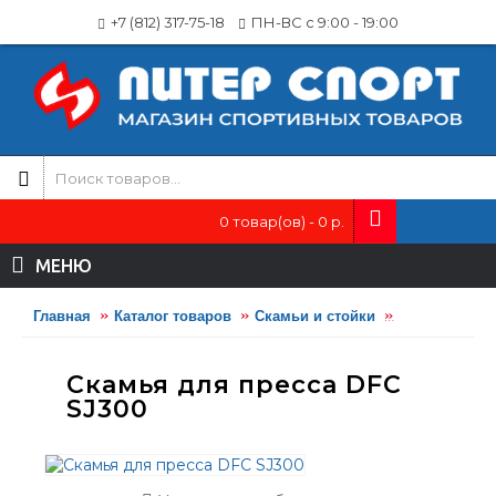
+7 (812) 317-75-18
ПН-ВС с 9:00 - 19:00
0 товар(ов) - 0 р.
МЕНЮ
Главная
Каталог товаров
Скамьи и стойки
Скамьи для 
Скамья для пресса DFC
SJ300