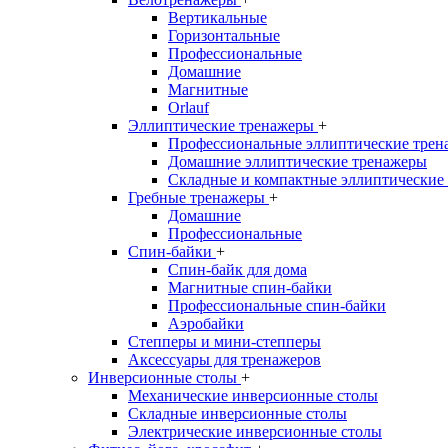
Вертикальные
Горизонтальные
Профессиональные
Домашние
Магнитные
Orlauf
Эллиптические тренажеры
+
Профессиональные эллиптические трен
Домашние эллиптические тренажеры
Складные и компактные эллиптические
Гребные тренажеры
+
Домашние
Профессиональные
Спин-байки
+
Спин-байк для дома
Магнитные спин-байки
Профессиональные спин-байки
Аэробайки
Степперы и мини-степперы
Аксессуары для тренажеров
Инверсионные столы
+
Механические инверсионные столы
Складные инверсионные столы
Электрические инверсионные столы