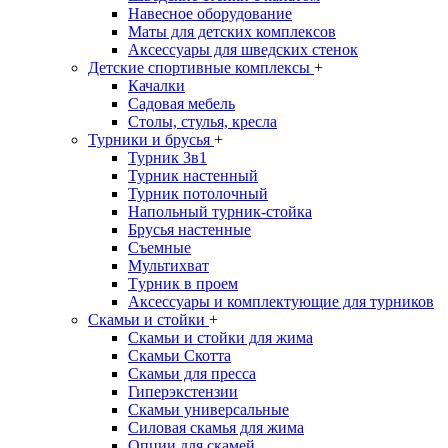
Навесное оборудование
Маты для детских комплексов
Аксессуары для шведских стенок
Детские спортивные комплексы
+
Качалки
Садовая мебель
Столы, стулья, кресла
Турники и брусья
+
Турник 3в1
Турник настенный
Турник потолочный
Напольный турник-стойка
Брусья настенные
Съемные
Мультихват
Tурник в проем
Аксессуары и комплектующие для турников
Скамьи и стойки
+
Скамьи и стойки для жима
Скамьи Скотта
Скамьи для пресса
Гиперэкстензии
Скамьи универсальные
Силовая скамья для жима
Опции для скамей