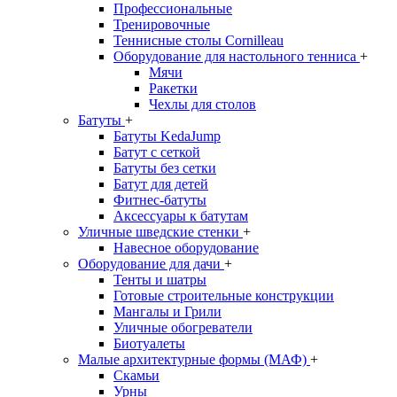
Профессиональные
Тренировочные
Теннисные столы Cornilleau
Оборудование для настольного тенниса
+
Мячи
Ракетки
Чехлы для столов
Батуты
+
Батуты KedaJump
Батут с сеткой
Батуты без сетки
Батут для детей
Фитнес-батуты
Аксессуары к батутам
Уличные шведские стенки
+
Навесное оборудование
Оборудование для дачи
+
Тенты и шатры
Готовые строительные конструкции
Мангалы и Грили
Уличные обогреватели
Биотуалеты
Малые архитектурные формы (МАФ)
+
Скамьи
Урны