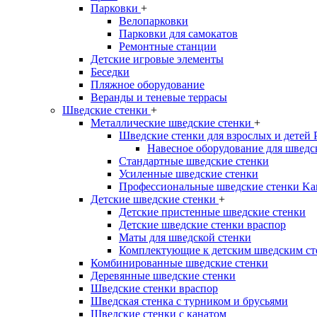
Парковки
+
Велопарковки
Парковки для самокатов
Ремонтные станции
Детские игровые элементы
Беседки
Пляжное оборудование
Веранды и теневые террасы
Шведские стенки
+
Металлические шведские стенки
+
Шведские стенки для взрослых и детей
Навесное оборудование для шведс
Стандартные шведские стенки
Усиленные шведские стенки
Профессиональные шведские стенки Ka
Детские шведские стенки
+
Детские пристенные шведские стенки
Детские шведские стенки враспор
Маты для шведской стенки
Комплектующие к детским шведским ст
Комбинированные шведские стенки
Деревянные шведские стенки
Шведские стенки враспор
Шведская стенка с турником и брусьями
Шведские стенки с канатом