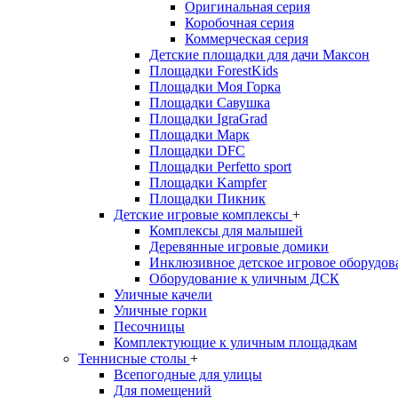
Оригинальная серия
Коробочная серия
Коммерческая серия
Детские площадки для дачи Максон
Площадки ForestKids
Площадки Моя Горка
Площадки Савушка
Площадки IgraGrad
Площадки Марк
Площадки DFC
Площадки Perfetto sport
Площадки Kampfer
Площадки Пикник
Детские игровые комплексы
+
Комплексы для малышей
Деревянные игровые домики
Инклюзивное детское игровое оборудов
Оборудование к уличным ДСК
Уличные качели
Уличные горки
Песочницы
Комплектующие к уличным площадкам
Теннисные столы
+
Всепогодные для улицы
Для помещений