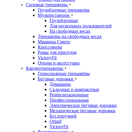
Силовые тренажеры
+
Грузоблочные тренажеры
Мультистанции
+
Грузоблочные
Для нескольких пользователей
На свободных весах
Тренажеры на свободных весах
Машины Смита
Кроссоверы
Рамы для приседов
VictoryFit
Опции и аксессуары
Кардиотренажеры
+
Горнолыжные тренажёры
Беговые дорожки
+
Домашние
Складные и компактные
Реабилитационные
Профессиональные
Электрические беговые дорожки
Механические беговые дорожки
Без поручней
Orlauf
VictoryFit
Велотренажеры
+