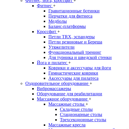
Фитнес, йога, кроссфит
+
Фитнес
+
Гравитационные ботинки
Перчатки для фитнеса
Медболы
Баланс-платформы
Кроссфит
+
Петли TRX, эспандеры
Петли резиновые и Береша
Утяжелители
Функциональный тренинг
Для турника и шведской стенки
Йога и пилатес
+
Коврики и аксессуары для йоги
Гимнастические коврики
Аксессуары для пилатеса
Оздоровительное оборудование
+
Вибромассажеры
Оборудование для реабилитации
Массажное оборудование
+
Массажные столы
+
Складные столы
Стационарные столы
Трехсекционные столы
Массажные кресла