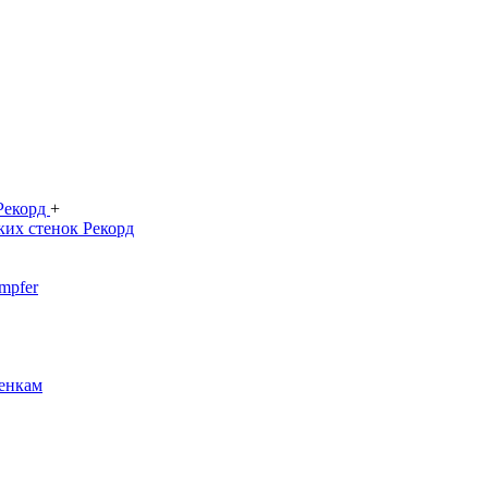
 Рекорд
+
ких стенок Рекорд
mpfer
енкам