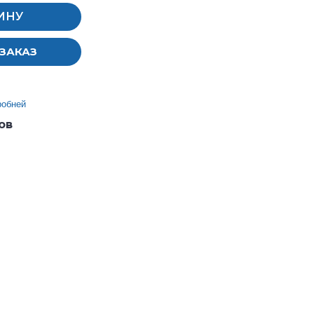
ИНУ
ЗАКАЗ
робней
ов