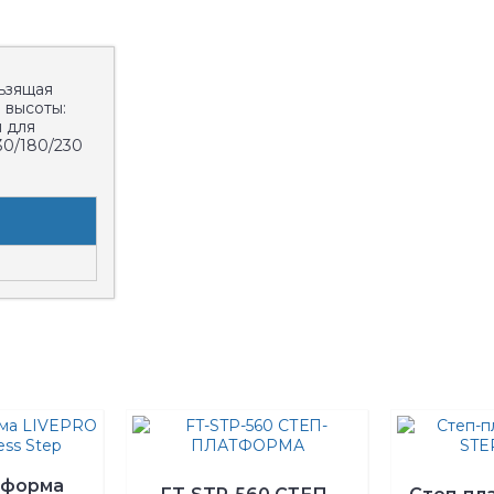
льзящая
 высоты:
и для
30/180/230
тформа