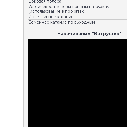
Боковая полоса
Устойчивость к повышенным нагрузкам
(использование в прокатах)
Интенсивное катание
Семейное катание по выходным
Накачивание "Ватрушек":