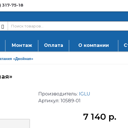
) 317-75-18
Монтаж
Оплата
О компании
С
атания «Двойная»
ная»
Производитель:
IGLU
Артикул:
10589-01
7 140 р.