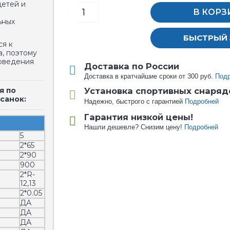
детей и
В КОРЗ
ьных
БЫСТРЫЙ 
ся к
а, поэтому
оведения
Доставка по России
Доставка в кратчайшие сроки от 300 руб.
Под
я по
Установка спортивных снаряд
санок:
Надежно, быстрого с гарантией
Подробней
Гарантия низкой цены!
Нашли дешевле? Снизим цену!
Подробней
5
2*65
2*90
900
2*R-
12,13
2*0.05
ДА
ДА
ДА