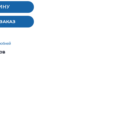
ИНУ
ЗАКАЗ
робней
ов