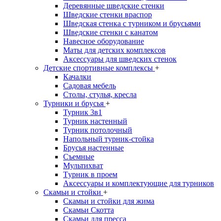
Деревянные шведские стенки
Шведские стенки враспор
Шведская стенка с турником и брусьями
Шведские стенки с канатом
Навесное оборудование
Маты для детских комплексов
Аксессуары для шведских стенок
Детские спортивные комплексы
+
Качалки
Садовая мебель
Столы, стулья, кресла
Турники и брусья
+
Турник 3в1
Турник настенный
Турник потолочный
Напольный турник-стойка
Брусья настенные
Съемные
Мультихват
Tурник в проем
Аксессуары и комплектующие для турников
Скамьи и стойки
+
Скамьи и стойки для жима
Скамьи Скотта
Скамьи для пресса