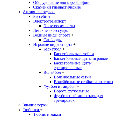
Оборудование для хореографии
Скамейки гимнастические
Активный отдых
+
Бассейны
Электротранспорт
+
Электросамокаты
Детские аксессуары
Водные виды спорта
+
Сапборды
Игровые виды спорта
+
Баскетбол
+
Баскетбольные стойки
Баскетбольные щиты игровые
Баскетбольные щиты
тренировочные
Волейбол
+
Волейбольные сетки
Волейбольные стойки и антенны
Футбол и гандбол
+
Ворота футбольные
Футбольный инвентарь для
тренировок
Зимние горки
Тюбинги
+
Тюбинги макси