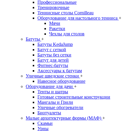
Профессиональные
Тренировочные
Теннисные столы Cornilleau
Оборудование для настольного тенниса
+
Мячи
Ракетки
Чехлы для столов
Батуты
+
Батуты KedaJump
Батут с сеткой
Батуты без сетки
Батут для детей
Фитнес-батуты
Аксессуары к батутам
Уличные шведские стенки
+
Навесное оборудование
Оборудование для дачи
+
Тенты и шатры
Готовые строительные конструкции
Мангалы и Грили
Уличные обогреватели
Биотуалеты
Малые архитектурные формы (МАФ)
+
Скамьи
Урны