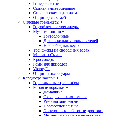
Гиперэкстензии
Скамьи универсальные
Силовая скамья для жима
Опции для скамей
Силовые тренажеры
+
Грузоблочные тренажеры
Мультистанции
+
Грузоблочные
Для нескольких пользователей
На свободных весах
Тренажеры на свободных весах
Машины Смита
Кроссоверы
Рамы для приседов
VictoryFit
Опции и аксессуары
Кардиотренажеры
+
Горнолыжные тренажёры
Беговые дорожки
+
Домашние
Складные и компактные
Реабилитационные
Профессиональные
Электрические беговые дорожки
Механические беговые дорожки