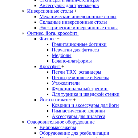
Аксессуары для тренажеров
Инверсионные столы
+
Механические инверсионные столы
Складные инверсионные столы
Электрические инверсионные столы
Фитнес, йога, кроссфит
+
Фитнес
+
Гравитационные ботинки
Перчатки для фитнеса
Медболы
Баланс-платформы
Кроссфит
+
Петли TRX, эспандеры
Петли резиновые и Береша
Утяжелители
Функциональный тренинг
Для турника и шведской стенки
Йога и пилатес
+
Коврики и аксессуары для йоги
Гимнастические коврики
Аксессуары для пилатеса
Оздоровительное оборудование
+
Вибромассажеры
Оборудование для реабилитации