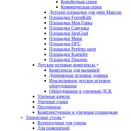
Коробочная серия
Коммерческая серия
Детские площадки для дачи Максон
Площадки ForestKids
Площадки Моя Горка
Площадки Савушка
Площадки IgraGrad
Площадки Марк
Площадки DFC
Площадки Perfetto sport
Площадки Kampfer
Площадки Пикник
Детские игровые комплексы
+
Комплексы для малышей
Деревянные игровые домики
Инклюзивное детское игровое
оборудование
Оборудование к уличным ДСК
Уличные качели
Уличные горки
Песочницы
Комплектующие к уличным площадкам
Теннисные столы
+
Всепогодные для улицы
Для помещений