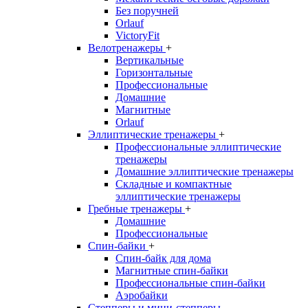
Без поручней
Orlauf
VictoryFit
Велотренажеры
+
Вертикальные
Горизонтальные
Профессиональные
Домашние
Магнитные
Orlauf
Эллиптические тренажеры
+
Профессиональные эллиптические
тренажеры
Домашние эллиптические тренажеры
Складные и компактные
эллиптические тренажеры
Гребные тренажеры
+
Домашние
Профессиональные
Спин-байки
+
Спин-байк для дома
Магнитные спин-байки
Профессиональные спин-байки
Аэробайки
Степперы и мини-степперы