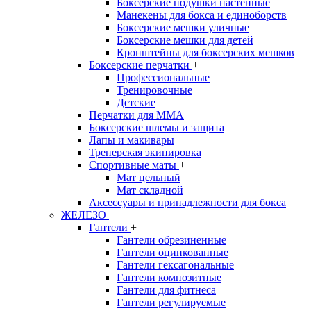
Боксерские подушки настенные
Манекены для бокса и единоборств
Боксерские мешки уличные
Боксерские мешки для детей
Кронштейны для боксерских мешков
Боксерские перчатки
+
Профессиональные
Тренировочные
Детские
Перчатки для MMA
Боксерские шлемы и защита
Лапы и макивары
Тренерская экипировка
Спортивные маты
+
Мат цельный
Мат складной
Аксессуары и принадлежности для бокса
ЖЕЛЕЗО
+
Гантели
+
Гантели обрезиненные
Гантели оцинкованные
Гантели гексагональные
Гантели композитные
Гантели для фитнеса
Гантели регулируемые