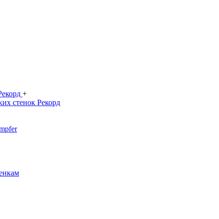
 Рекорд
+
ких стенок Рекорд
mpfer
енкам