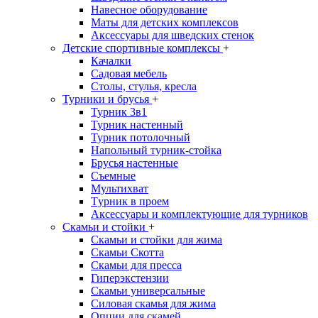
Навесное оборудование
Маты для детских комплексов
Аксессуары для шведских стенок
Детские спортивные комплексы
+
Качалки
Садовая мебель
Столы, стулья, кресла
Турники и брусья
+
Турник 3в1
Турник настенный
Турник потолочный
Напольный турник-стойка
Брусья настенные
Съемные
Мультихват
Tурник в проем
Аксессуары и комплектующие для турников
Скамьи и стойки
+
Скамьи и стойки для жима
Скамьи Скотта
Скамьи для пресса
Гиперэкстензии
Скамьи универсальные
Силовая скамья для жима
Опции для скамей