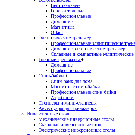
Вертикальные
Горизонтальные
Профессиональные
Домашние
Магнитные
Orlauf
Эллиптические тренажеры
+
Профессиональные эллиптические трен
Домашние эллиптические тренажеры
Складные и компактные эллиптические
Гребные тренажеры
+
Домашние
Профессиональные
Спин-байки
+
Спин-байк для дома
Магнитные спин-байки
Профессиональные спин-байки
Аэробайки
Степперы и мини-степперы
Аксессуары для тренажеров
Инверсионные столы
+
Механические инверсионные столы
Складные инверсионные столы
Электрические инверсионные столы