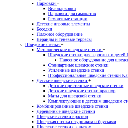
Парковки
+
Велопарковки
Парковки для самокатов
Ремонтные станции
Детские игровые элементы
Беседки
Пляжное оборудование
Веранды и теневые террасы
Шведские стенки
+
Металлические шведские стенки
+
Шведские стенки для взрослых и детей
Навесное оборудование для шведс
Стандартные шведские стенки
Усиленные шведские стенки
Профессиональные шведские стенки Ka
Детские шведские стенки
+
Детские пристенные шведские стенки
Детские шведские стенки враспор
Маты для шведской стенки
Комплектующие к детским шведским ст
Комбинированные шведские стенки
Деревянные шведские стенки
Шведские стенки враспор
Шведская стенка с турником и брусьями
Шведские стенки с канатом