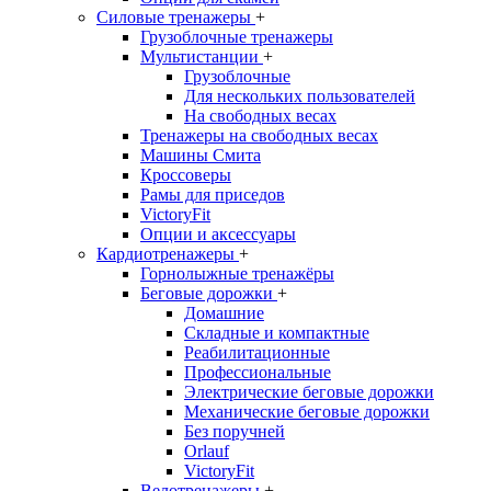
Силовые тренажеры
+
Грузоблочные тренажеры
Мультистанции
+
Грузоблочные
Для нескольких пользователей
На свободных весах
Тренажеры на свободных весах
Машины Смита
Кроссоверы
Рамы для приседов
VictoryFit
Опции и аксессуары
Кардиотренажеры
+
Горнолыжные тренажёры
Беговые дорожки
+
Домашние
Складные и компактные
Реабилитационные
Профессиональные
Электрические беговые дорожки
Механические беговые дорожки
Без поручней
Orlauf
VictoryFit
Велотренажеры
+