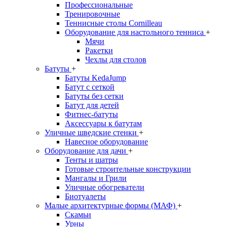
Профессиональные
Тренировочные
Теннисные столы Cornilleau
Оборудование для настольного тенниса
+
Мячи
Ракетки
Чехлы для столов
Батуты
+
Батуты KedaJump
Батут с сеткой
Батуты без сетки
Батут для детей
Фитнес-батуты
Аксессуары к батутам
Уличные шведские стенки
+
Навесное оборудование
Оборудование для дачи
+
Тенты и шатры
Готовые строительные конструкции
Мангалы и Грили
Уличные обогреватели
Биотуалеты
Малые архитектурные формы (МАФ)
+
Скамьи
Урны