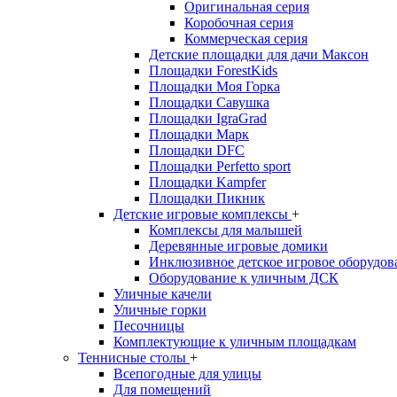
Оригинальная серия
Коробочная серия
Коммерческая серия
Детские площадки для дачи Максон
Площадки ForestKids
Площадки Моя Горка
Площадки Савушка
Площадки IgraGrad
Площадки Марк
Площадки DFC
Площадки Perfetto sport
Площадки Kampfer
Площадки Пикник
Детские игровые комплексы
+
Комплексы для малышей
Деревянные игровые домики
Инклюзивное детское игровое оборудов
Оборудование к уличным ДСК
Уличные качели
Уличные горки
Песочницы
Комплектующие к уличным площадкам
Теннисные столы
+
Всепогодные для улицы
Для помещений