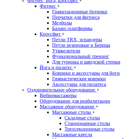
Фитнес, йога, кроссфит
+
Фитнес
+
Гравитационные ботинки
Перчатки для фитнеса
Медболы
Баланс-платформы
Кроссфит
+
Петли TRX, эспандеры
Петли резиновые и Береша
Утяжелители
Функциональный тренинг
Для турника и шведской стенки
Йога и пилатес
+
Коврики и аксессуары для йоги
Гимнастические коврики
Аксессуары для пилатеса
Оздоровительное оборудование
+
Вибромассажеры
Оборудование для реабилитации
Массажное оборудование
+
Массажные столы
+
Складные столы
Стационарные столы
Трехсекционные столы
Массажные кресла